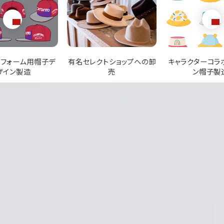
クトショップへの卸
キャラクターコラボレーショ
アパレルブランド向
売
ン帽子製造
ODM生