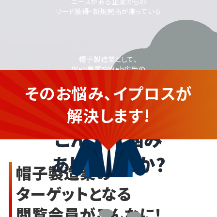
ニーズがある企業からの
リード獲得・新規開拓が滞っている
帽子製造業として、
Web集客やWeb広告の
活用に取り組みたいが、
そのお悩み、イプロスが
運用に不安がある
帽子メーカーの企業さま
解決します!
こんなお悩み
ありませんか?
帽子製造業の
ターゲットとなる
閲覧会員がこんなに!