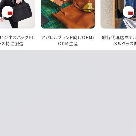
ブランド向けOEM/
旅行代理店ホテル向けトラ
販促ノベルティ用
ODM生産
ベルグッズ供給
バッグ生