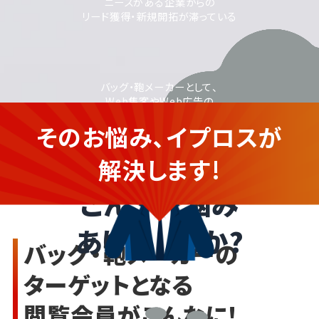
ニーズがある企業からの
リード獲得・新規開拓が滞っている
バッグ・鞄メーカーとして、
Web集客やWeb広告の
活用に取り組みたいが、
そのお悩み、イプロスが
運用に不安がある
バッグ・鞄メーカーの企業さま
解決します!
こんなお悩み
ありませんか?
バッグ・鞄メーカーの
ターゲットとなる
閲覧会員がこんなに!