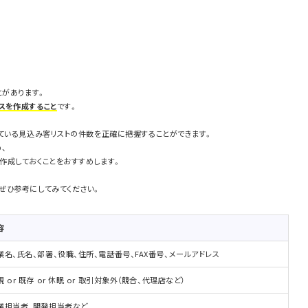
とがあります。
スを作成すること
です。
ている見込み客リストの件数を正確に把握することができます。
、
作成しておくことをおすすめします。
ぜひ参考にしてみてください。
容
業名、氏名、部署、役職、住所、電話番号、FAX番号、メールアドレス
規 or 既存 or 休眠 or 取引対象外（競合、代理店など）
業担当者、開発担当者など