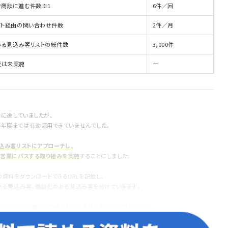
で商談に進む件数※1
6件／回
イト経由の問い合わせ件数
2件／月
ある見込み客リストの総件数
3,000件
度は未実施
ー
件に達していましたが、
昨年度までは有効活用できていませんでした。
見込み客リストにアプローチし、
、営業にパスする取り組みを実施
することにしました。
資料をダウンロードできるURLを記載し、
のある見込み客、商談化のある見込み客を分けていきます。
ネットなどで収集した情報をもとに見込み数値を設定しました。