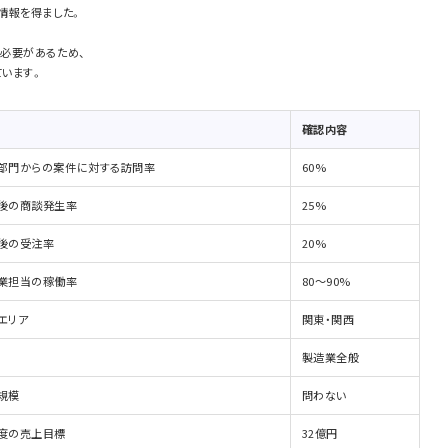
情報を得ました。
必要があるため、
います。
確認内容
部門からの案件に対する訪問率
60%
後の商談発生率
25%
後の受注率
20%
業担当の稼働率
80～90%
エリア
関東・関西
製造業全般
規模
問わない
度の売上目標
32億円