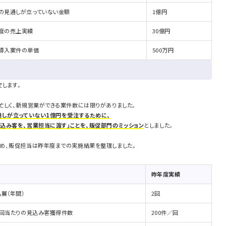
の見通しが立っていない金額
1億円
度の売上実績
30億円
導入案件の単価
500万円
定します。
忙しく、新規営業ができる案件数には限りがありました。
通しが立っていない1億円を受注するために、
込み客を、営業担当に渡す」ことを、販促部門のミッション
としました。
め、販促担当は昨年度までの実施結果を整理しました。
昨年度実績
展（年間）
2回
1回当たりの見込み客獲得件数
200件／回