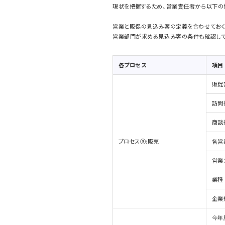
現状を把握するため、営業責任者から以下の
営業と販促の見込み客の定義を合わせておく
営業部門が求める見込み客の条件も確認して
各プロセス
項目
販促
訪問
商談
プロセス③:販売
各営
営業
業種
企業
今年