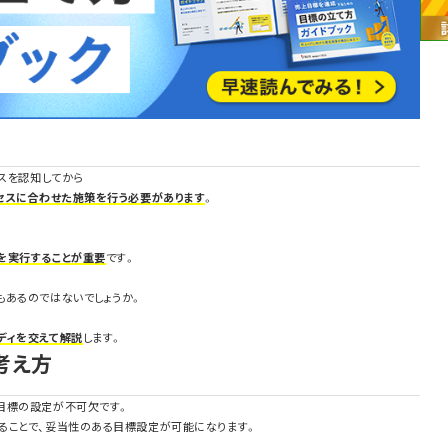
ビスを認知してから
セスに合わせた施策を行う必要があります
。
を実行することが重要
です。
もあるのではないでしょうか。
。
ディを交えて解説
します。
考え方
目標の設定が不可欠です。
ることで、妥当性のある目標設定が可能になります。