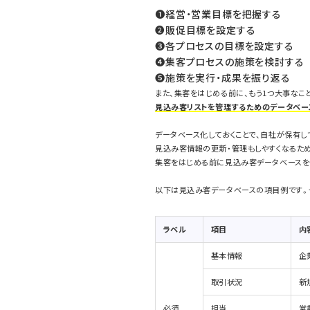
❶経営・営業目標を把握する
❷販促目標を設定する
❸各プロセスの目標を設定する
❹集客プロセスの施策を検討する
❺施策を実行・成果を振り返る
また、集客をはじめる前に、もう1つ大事なこ
見込み客リストを管理するためのデータベー
データベース化しておくことで、自社が保有し
見込み客情報の更新・管理もしやすくなるため
集客をはじめる前に見込み客データベースを
以下は見込み客データベースの項目例です。
ラベル
項目
内
基本情報
企
取引状況
新
必須
担当
営