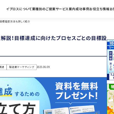
イプロスについて
業種別のご提案
サービス案内
成功事例
お役立ち情報
お
目標設定方法も詳しく紹介
解説！目標達成に向けたプロセスごとの目標設
関連
製造業マーケティング
2025.06.09