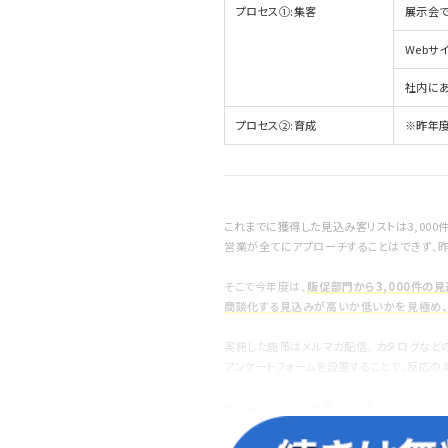
プロセス①:集客
展示会
Webサ
社内に
プロセス②:育成
※昨年
これまでに獲得した見込み客リストは3,000
営業が全てにアプローチすることはできず、
そこで今年度は、
販促部門から3,000件の
商談化する見込みが高いか低いかを見極め
実施した施策はメルマガ配信。カタログなどの
アンケートフォームを設置することで、反応
今回は、初めての施策となるため、インター