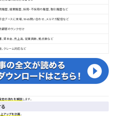
問履歴、提案履歴、採用・不採用の履歴、取引履歴など
示会ブースに来場、Web問い合わせ、メルマガ配信など
点顧客のランク付け
種、資本金、売上高、従業員数、拠点数など
故、クレーム対応など
設定の流れを解説
します。
する
売上アップを計画
。