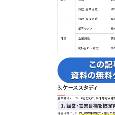
履歴（営業活動）
訪
履歴（販促活動）
展
顧客ランク
重
任意
企業属性
業
問い合わせ対応
事
3.ケーススタディ
産業機械メーカーR社を例に、
具体的な目標
1. 経営・営業目標を把握
経営目標として、
R社は昨年対比で2億円の