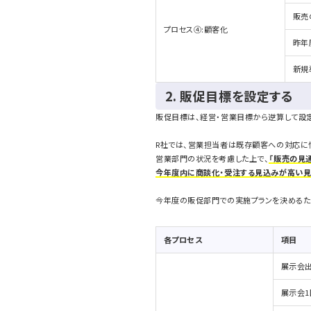
販売
プロセス④:顧客化
昨年
新規
2. 販促目標を設定する
販促目標は、経営・営業目標から逆算して設
R社では、営業担当者は既存顧客への対応に
営業部門の状況を考慮した上で、
「販売の見
今年度内に商談化・受注する見込みが高い見
今年度の販促部門での実施プランを決めるた
各プロセス
項目
展示会出
展示会