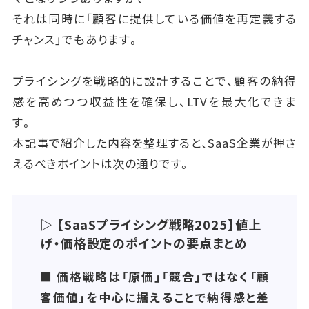
分です。
それは同時に「顧客に提供している価値を再定義する
価格改定によって顧客構成が変化し、結果としてLTV
チャンス」でもあります。
が伸びるのか、
逆に短期的な収益は増えても解約率が悪化していな
プライシングを戦略的に設計することで、顧客の納得
いかまで追跡することが重要です。
感を高めつつ収益性を確保し、LTVを最大化できま
す。
こうして「価格の効果検証」と「改善サイクル」を継続
本記事で紹介した内容を整理すると、SaaS企業が押さ
的に回すことで、
えるべきポイントは次の通りです。
SaaS企業は単なる一度きりの値上げにとどまらず、顧
客の期待に応じて進化し続ける価格モデルを築くこと
ができます。
▷ 【SaaSプライシング戦略2025】値上
げ・価格設定のポイントの要点まとめ
■ 価格戦略は「原価」「競合」ではなく「顧
客価値」を中心に据えることで納得感と差