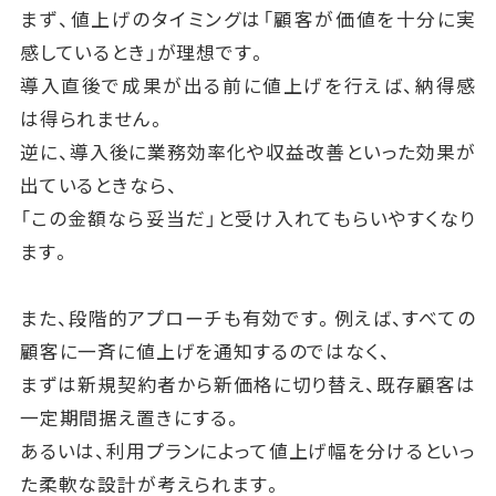
まず、値上げのタイミングは「顧客が価値を十分に実
利用の増加と収益が比例するため、スケールするほど
感しているとき」が理想です。
利益が伸びやすいという特徴があります。
導入直後で成果が出る前に値上げを行えば、納得感
一方で、顧客は「月ごとに請求額が変動する」ことを嫌
は得られません。
がる場合もあるため、
逆に、導入後に業務効率化や収益改善といった効果が
無償枠や上限設定を設けて予測可能性を確保する工
出ているときなら、
夫が必要です。
「この金額なら妥当だ」と受け入れてもらいやすくなり
実際にはこれらを組み合わせた「ハイブリッド型」が多
ます。
く見られます。
例えば「基本料金＋使用量課金」や「ティアごとのバン
また、段階的アプローチも有効です。例えば、すべての
ドル＋オプション課金」といった形です。
顧客に一斉に値上げを通知するのではなく、
大切なのは、顧客にとって分かりやすく、同時に自社の
まずは新規契約者から新価格に切り替え、既存顧客は
収益性も確保できるバランスをとることです。
一定期間据え置きにする。
あるいは、利用プランによって値上げ幅を分けるといっ
た柔軟な設計が考えられます。