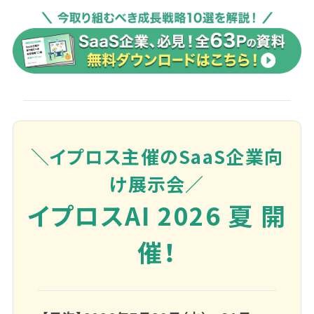
＼イプロス主催のSaaS企業向
け展示会／
イプロスAI 2026 夏 開
催！