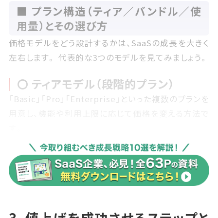
■ プラン構造（ティア／バンドル／使
用量）とその選び方
価格モデルをどう設計するかは、SaaSの成長を大きく
左右します。 代表的な3つのモデルを見てみましょう。
〇 ティアモデル（段階的プラン）
「Basic」「Pro」「Enterprise」といった複数のプランを
用意し、機能や利用上限に応じて価格を変える方法で
す。
多くのSaaSが採用しており、顧客は自分に合ったプラ
ンを選びやすくなります。
重要なのは「どのプランを基準に顧客が比較するか」
を意識することです。
多くの場合、真ん中のプランが選ばれやすく設計され
3. 値上げを成功させるステップと
ます。