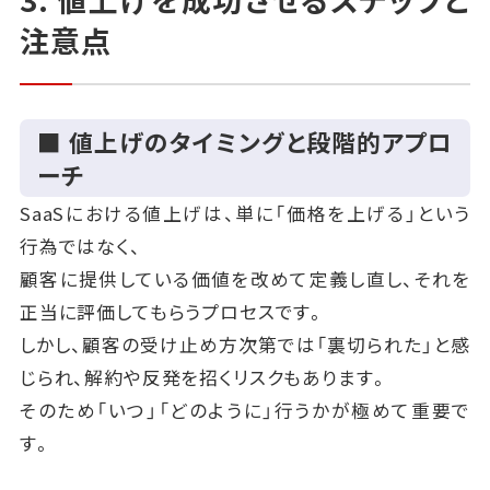
注意点
〇 バンドルモデル
複数の機能やサービスをまとめて提供し、単体で買う
よりお得に見せる方法です。
■ 値上げのタイミングと段階的アプロ
顧客にとっては「トータルで安い」と感じられ、企業に
ーチ
とってはクロスセルを促しやすくなります。
SaaSにおける値上げは、単に「価格を上げる」という
ただし、バンドルの中身が顧客にとって不要なものば
行為ではなく、
かりだと「無駄が多い」と評価され、逆効果になる可能
顧客に提供している価値を改めて定義し直し、それを
性もあります。
正当に評価してもらうプロセスです。
〇 使用量課金モデル（ユセージベー
しかし、顧客の受け止め方次第では「裏切られた」と感
ス）
じられ、解約や反発を招くリスクもあります。
そのため「いつ」「どのように」行うかが極めて重要で
利用した量に応じて料金を支払う仕組みです。
す。
APIコール数、ストレージ容量、送信メール数などが基
準になります。