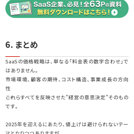
例えば「現行価格のままのグループ」と「10%値上げし
たグループ」を比較し、
実際にどの程度の影響があるかをデータで確認しま
す。
6. まとめ
フィーチャーフラッグを使えば、機能や価格を一部顧客
SaaSの価格戦略は、単なる「料金表の数字合わせ」で
だけに適用することができます。
はありません。
例えば「新しい上位プランを一部の企業だけに提供
市場環境、顧客の期待、コスト構造、事業成長の方向
し、反応を見ながら徐々に拡大する」といったアプロー
性
チです。
――これらすべてを反映させた"経営の意思決定"そのもの
この方法を使うことで、値上げや新価格体系のリスク
です。
を最小化しつつ、現実的なデータを得られます。
2025年を迎えるにあたり、値上げは避けられないテー
収益分析では「単純な売上増」だけを見るのでは不十
マとなりつつありますが、