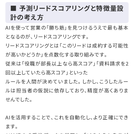
ち」といったように、
■ 予測リードスコアリングと特徴量設
誰が入力しても同じ意味になる基準を作ります。ま
計の考え方
た、自由入力のテキストではなく、
AIを使って営業の「勝ち筋」を見つけるうえで最も基本
プルダウン形式で選べるフィールドを整備することで、
となるのが、リードスコアリングです。
データの一貫性を保つことができます。
リードスコアリングとは「このリードは成約する可能性
が高いかどうか」を点数化する取り組みです。
こうして精度の高いデータ基盤を整えることで、AI分
従来は「役職が部長以上なら高スコア」「資料請求を2
析は初めて「本当に信頼できる結果」を出せるように
回以上していたら高スコア」といった
なります。
ルールを人間が決めていました。しかし、こうしたルー
ルは担当者の仮説に依存しており、精度が高くありま
せんでした。
AIを活用することで、これを自動化し、より正確にでき
ます。