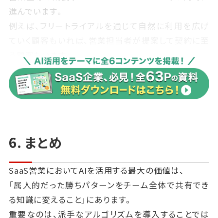
進んでいます。
例えば、フリートライアルを通じて自然に利用を広げ
ていく顧客もいれば、営業担当者が提案して契約に至
る顧客もいます。
AI分析を本当に活かすためには、この二つのデータを
統合して扱う必要があります。
具体的には「トライアルでの利用ログ」と「営業が入力
したCRM情報」を
6. まとめ
同じデータ基盤で扱い、両者を組み合わせて勝ち筋を
見つけていくのです。
SaaS営業においてAIを活用する最大の価値は、
「属人的だった勝ちパターンをチーム全体で共有でき
こうした全体最適を進める役割を担うのが「RevOps
る知識に変えること」にあります。
（Revenue Operations）」と呼ばれる組織機能です。
重要なのは、派手なアルゴリズムを導入することでは
RevOpsは営業、マーケティング、カスタマーサクセス