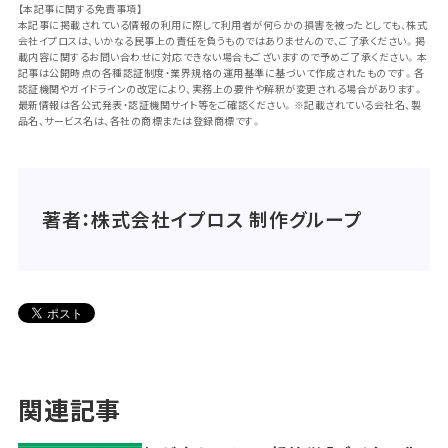
【本記事に関する免責事項】
本記事に掲載されている情報の利用に際して利用者が何らかの損害を被ったとしても、株式
会社イプロスは、いかなる民事上の責任を負うものではありませんので、ご了承ください。掲
載内容に関するお問い合わせに対応できない場合もございますので予めご了承ください。本
記事は公開時点の各種認証制度・業界規格の運用基準に基づいて作成されたものです。各
認証機関やガイドラインの改定により、実務上の要件や解釈が変更される場合があります。
最新情報は各公式発表・認証機関サイト等をご確認ください。※記載されている会社名、製
品名、サービス名は、各社の商標または登録商標です。
著者：株式会社イプロス 制作グループ
関連記事