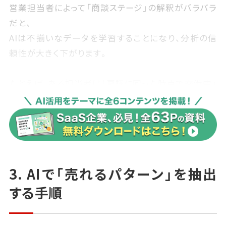
営業担当者によって「商談ステージ」の解釈がバラバラ
だと、
AIは不揃いなデータを学習することになり、分析の信
頼性が大きく下がります。
たとえば、ある担当者は「稟議に回った時点で交渉中」
と考え、
別の担当者は「価格の調整に入った時点で交渉中」と
考えているとします。
この状態で入力されたデータは見かけ上は同じ「交渉
中」でも中身が違うため、AIが正しく学習できません。
3. AIで「売れるパターン」を抽出
する手順
そこで必要なのが「ステージ定義の明確化」と「フィー
ルドの標準化」です。
具体的には「初回商談完了」「稟議開始」「契約締結待