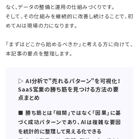
なく、データの整備と運用の仕組みづくりです。
を横断してデータを統合し、収益に直結する仕組みを
そして、その仕組みを継続的に改善し続けることで、初
作ります。
めてAIは現場の力になります。
AI分析を部分的に導入するだけではなく、RevOpsを
中心に据えることで「継続的に勝ち筋を発見し続ける
「まずはどこから始めるべきか」と考える方に向けて、
体制」が整うのです。
本記事の要点を整理します。
結局のところ、AI分析はツールの導入で終わりではな
く「どのように組織として活用し、
▷ AI分析で"売れるパターン"を可視化！
改善のサイクルを回せるか」が成否を分けます。つま
SaaS営業の勝ち筋を見つける方法の要
りAIを営業に根付かせる鍵は、ガバナンスと組織設計
点まとめ
にあるのです。
■ 勝ち筋とは「相関」ではなく「因果」に基
づく成功パターンであり、AIは複雑な要因
を統計的に整理して見える化できる