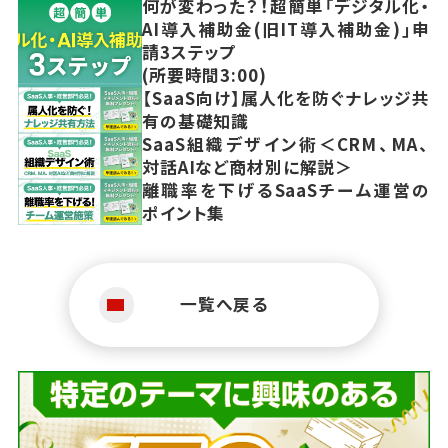
何が変わった？！超簡単「デジタル化・
AI導入補助金(旧IT導入補助金)」申
請3ステップ
(所要時間3:00)
【SaaS向け】属人化を防ぐナレッジ共
有の基礎知識
SaaS組織デザイン術＜CRM、MA、
対話AIなど商材別に解説＞
離職率を下げるSaaSチーム運営の
ポイント集
一覧へ戻る