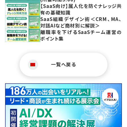
【SaaS向け】属人化を防ぐナレッジ共
有の基礎知識
SaaS組織デザイン術＜CRM、MA、
対話AIなど商材別に解説＞
離職率を下げるSaaSチーム運営の
ポイント集
一覧へ戻る