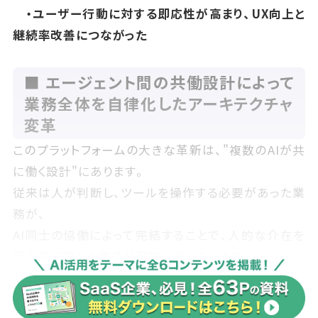
・ユーザー行動に対する即応性が高まり、UX向上と
継続率改善につながった
■ エージェント間の共働設計によって
業務全体を自律化したアーキテクチャ
変革
このプラットフォームの大きな革新は、"複数のAIが共
に働く設計"にあります。
従来は人が判断し、ツールを操作する必要があった業
務が、
AI同士の協働によって完結することで、人的な介在を
最小限に抑える構造が可能になっています。
例えば、顧客の行動ログをもとに、ナレッジエージェン