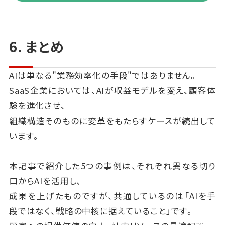
トが「契約意欲が高い」と判断した場合、
トリガーエージェントが自動でフォローアップメールを
配信。
6. まとめ
もしその後チャットでの反応があれば、再びフロントエ
ージェントが対応を引き継ぐ
AIは単なる"業務効率化の手段"ではありません。
...といったように、AIエージェントが互いにバトンを渡
SaaS企業においては、AIが収益モデルを変え、顧客体
しながら業務を完了させていきます。
験を進化させ、
〇 共働型エージェントのメリット
組織構造そのものに変革をもたらすケースが続出して
・ユーザー対応の"タイムラグ"がほぼゼロに
います。
・スタッフのオペレーションは監視と微調整のみで
済む構造
本記事で紹介した5つの事例は、それぞれ異なる切り
・業務が"人に依存しない"仕組みとしてスケールで
口からAIを活用し、
きる
成果を上げたものですが、共通しているのは「AIを手
このような"AIエージェント基盤による業務構造の変
段ではなく、戦略の中核に据えていること」です。