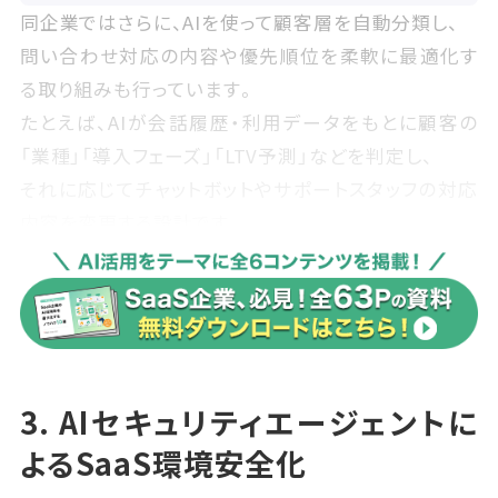
同企業ではさらに、AIを使って顧客層を自動分類し、
問い合わせ対応の内容や優先順位を柔軟に最適化す
る取り組みも行っています。
たとえば、AIが会話履歴・利用データをもとに顧客の
「業種」「導入フェーズ」「LTV予測」などを判定し、
それに応じてチャットボットやサポートスタッフの対応
内容を変更する設計です。
この運用によって、限られたリソースで最も重要な顧客
層に集中できるようになり、
サポートの質を下げずに全体の対応効率を大幅に向
上させました。
3. AIセキュリティエージェントに
特に商談前後のサポート対応が高速化したことで、CV
よるSaaS環境安全化
率にも好影響を与えています。