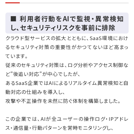
〇 顧客対応最適化の効果
・問い合わせ対応時間を30％以上削減
■ 利用者行動をAIで監視・異常検知
・AIによる事前スクリーニングで重要顧客への対応
し、セキュリティリスクを事前に排除
スピードが向上
クラウド型サービスの拡大とともに、SaaS環境におけ
・結果として、商談化率と契約率がそれぞれ1.5倍近
るセキュリティ対策の重要性がかつてないほど高まっ
くに改善
ています。
このような「AIによる業務の部分最適化＋収益モデル
従来のセキュリティ対策は、ログ分析やアクセス制御な
の革新」は、
ど"後追い対応"が中心でしたが、
SaaS企業の収益構造を根本から見直す上で非常に有
あるSaaS企業ではAIによるリアルタイム異常検知と自
効なアプローチと言えるでしょう。
動対応の仕組みを導入し、
攻撃や不正操作を未然に防ぐ体制を構築しました。
この企業では、AIが全ユーザーの操作ログ・IPアドレ
ス・通信量・行動パターンを常時モニタリングし、