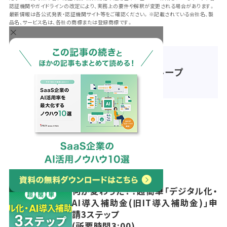
認証機関やガイドラインの改定により、実務上の要件や解釈が変更される場合があります。
最新情報は各公式発表・認証機関サイト等をご確認ください。※記載されている会社名、製
品名、サービス名は、各社の商標または登録商標です。
×
著者：株式会社イプロス 制作グループ
関連記事
何が変わった？！超簡単「デジタル化・
AI導入補助金(旧IT導入補助金)」申
請3ステップ
(所要時間3:00)