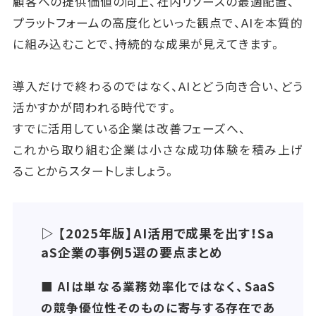
革"は、
顧客への提供価値の向上、社内リソースの最適配置、
SaaS企業が複雑化・多様化する顧客ニーズに応えな
プラットフォームの高度化といった観点で、AIを本質的
がら、持続的に成長するための重要な突破口となって
に組み込むことで、持続的な成果が見えてきます。
います。
導入だけで終わるのではなく、AIとどう向き合い、どう
活かすかが問われる時代です。
すでに活用している企業は改善フェーズへ、
これから取り組む企業は小さな成功体験を積み上げ
ることからスタートしましょう。
▷ 【2025年版】AI活用で成果を出す！Sa
aS企業の事例5選の要点まとめ
■ AIは単なる業務効率化ではなく、SaaS
の競争優位性そのものに寄与する存在であ