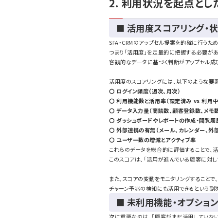
2. 利用状況を起点と
■ 活用度スコアリング・
SFA・CRMのアップセル提案を的確に行う
つまり「活用度」を定量的に把握する必要が
客観的なデータに基づく判断がアップセル成
活用度のスコアリングには、以下のような要
〇 ログイン頻度（週次、月次）
〇 利用機能数と活用率（設定済み vs 利用中
〇 データ入力量（商談数、顧客登録数、メモ
〇 ダッシュボードやレポートの作成・閲覧履
〇 外部連携の有無（メール、カレンダー、外
〇 ユーザー数の増減とアクティブ率
これらのデータを総合的に評価することで、活
このスコアは、「活用が進んでいる顧客に対
また、スコアの変動をモニタリングすることで
チャーン予兆の検知にも活用できるという副
■ 未利用機能・オプショ
次に重要なのは、「顧客がまだ活用していない