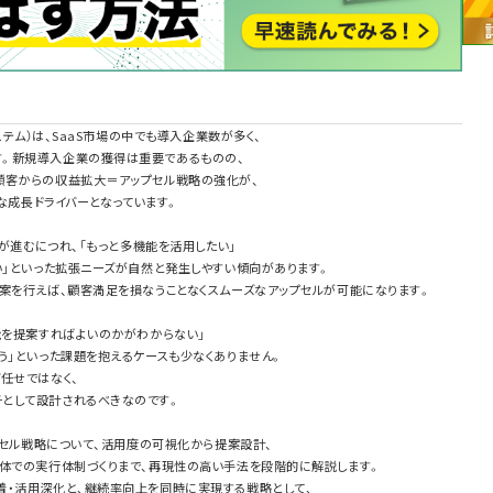
ステム）は、SaaS市場の中でも導入企業数が多く、
。新規導入企業の獲得は重要であるものの、
顧客からの収益拡大＝アップセル戦略の強化が、
要な成長ドライバーとなっています。
ズが進むにつれ、「もっと多機能を活用したい」
い」といった拡張ニーズが自然と発生しやすい傾向があります。
案を行えば、顧客満足を損なうことなくスムーズなアップセルが可能になります。
能を提案すればよいのかがわからない」
う」といった課題を抱えるケースも少なくありません。
任せではなく、
として設計されるべきなのです。
ップセル戦略について、活用度の可視化から提案設計、
全体での実行体制づくりまで、再現性の高い手法を段階的に解説します。
着・活用深化と、継続率向上を同時に実現する戦略として、