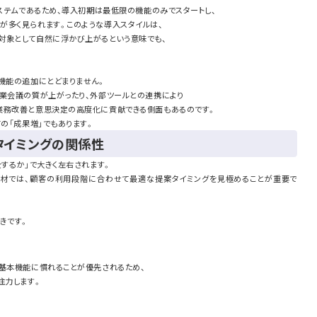
システムであるため、導入初期は最低限の機能のみでスタートし、
が多く見られます。このような導入スタイルは、
対象として自然に浮かび上がるという意味でも、
機能の追加にとどまりません。
営業会議の質が上がったり、外部ツールとの連携により
業務改善と意思決定の高度化に貢献できる側面もあるのです。
ての「成果増」でもあります。
タイミングの関係性
をするか」で大きく左右されます。
る商材では、顧客の利用段階に合わせて最適な提案タイミングを見極めることが重要で
きです。
基本機能に慣れることが優先されるため、
注力します。