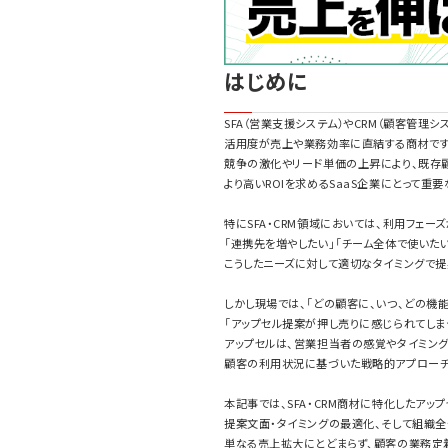
はじめに
SFA（営業支援システム）やCRM（顧客管理シ
活用度が売上や業務効率に直結する商材です
競争の激化やリード単価の上昇により、既存
より高いROIを求めるSaaS企業にとって重
特にSFA・CRM領域においては、利用フェー
「連携先を増やしたい」「チーム全体で使いた
こうしたニーズに対して適切なタイミングで提
しかし現場では、「どの顧客に、いつ、どの機
「アップセル提案が押し売りに感じられてしま
アップセルは、営業担当者の感覚やタイミング
顧客の利用状況に基づいた戦略的アプローチ
本記事では、SFA・CRM商材に特化したア
提案文面・タイミングの最適化、そして組織
単なる売上拡大にとどまらず、顧客の業務定