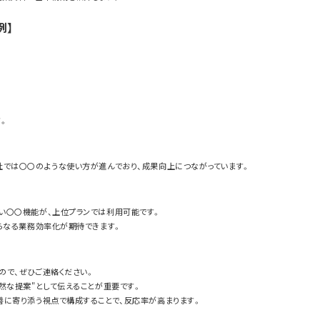
例】
。
では〇〇のような使い方が進んでおり、成果向上につながっています。
い〇〇機能が、上位プランでは利用可能です。
らなる業務効率化が期待できます。
で、ぜひご連絡ください。
然な提案"として伝えることが重要です。
善に寄り添う視点で構成することで、反応率が高まります。