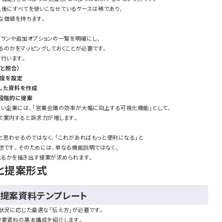
導入後にすべてを使いこなせているケースは稀であり、
な価値を持ちます。
ランや追加オプションの一覧を明確にし、
るのかをマッピングしておくことが必要です。
を行います。
と照合）
先度を設定
化した資料を作成
で段階的に提案
ない企業には、「営業会議の効率が大幅に向上する可視化機能」として、
て案内すると訴求力が増します。
と思わせるのではなく、「これがあればもっと便利になる」と
想です。そのためには、単なる機能説明ではなく、
るかを描き出す提案が求められます。
チと提案形式
・提案資料テンプレート
用状況に応じた最適な「伝え方」が必要です。
提案資料の基本構成を紹介します。