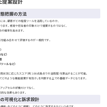
した提案設計
状態把握の方法
ためには、顧客がどの程度ツールを活用しているのか、
あります。感覚や担当者の印象だけで提案するのではなく、
功の確率を高めます。
素を組み合わせて評価するのが一般的です。
）
数など）
歴
部ツールなど）
用状況に応じたスコア（例：100点満点での活用度）を算出することが可能。
してどのような機能提案が有効か」を判断する上での基礎データとなります。
、アップセルの好機だけでなく、
次的な効果もあります。
ンの可視化と訴求設計
機能」をどのように把握し、どのように訴求するかという点です。