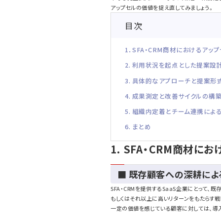
アップセルの価値を捉え直してみましょう。
目次
1．SFA・CRM商材におけるアッ
2. 利用状況を起点とした提案設
3. 具体的なアプローチと提案形
4. 成果測定と改善サイクルの構
5. 組織内定着とチーム連携によ
6. まとめ
1. SFA・CRM商材
■ 既存顧客への深耕に
SFA・CRMを提供するSaaS企業にとって
もしくはそれ以上に高いリターンをもたらす戦
一定の価値を感じている顧客に対しては、導