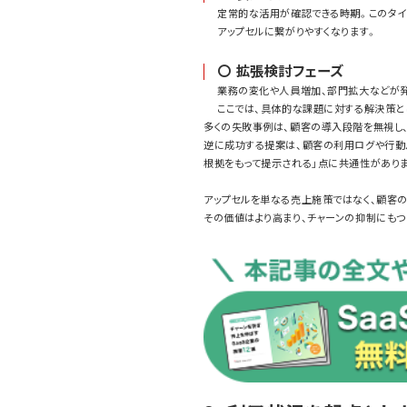
定常的な活用が確認できる時期。このタイミ
アップセルに繋がりやすくなります。
〇 拡張検討フェーズ
業務の変化や人員増加、部門拡大などが発
ここでは、具体的な課題に対する解決策と
多くの失敗事例は、顧客の導入段階を無視し、
逆に成功する提案は、顧客の利用ログや行動パ
根拠をもって提示される」点に共通性があり
アップセルを単なる売上施策ではなく、顧客
その価値はより高まり、チャーンの抑制にもつ