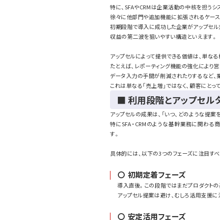
特に、SFAやCRMは企業活動の中核を担う
徐々に他部門や追加機能に拡張されるケース
初期段階で導入に成功した企業がアップセル
収益の第二波を狙いやすい構造といえます。
アップセルによって提供できる価値は、単なる
たとえば、レポーティング機能の強化により
データ入力の手間が削減されたりするなど、
これは単なる「売上増」ではなく、顧客にとっ
■ 利用段階とアップセル
アップセルの成果は、「いつ、どのような提案
特にSFA・CRMのような基幹業務に関わ
す。
具体的には、以下の3つのフェーズに注目すべ
〇 初期定着フェーズ
導入直後。この段階ではまだプロダクトの
アップセル提案は避け、むしろ活用支援に
〇 安定活用フェーズ