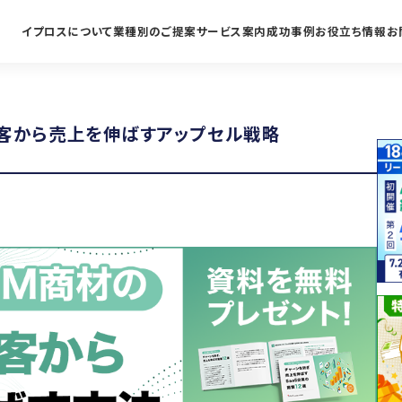
イプロスについて
業種別のご提案
サービス案内
成功事例
お役立ち情報
お
顧客から売上を伸ばすアップセル戦略