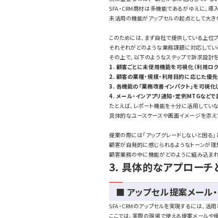
SFA・CRM商材は多機能であるがゆえに、
未活用の機能がアップセルの起点として大き
このためには、まず自社で提供している上位プ
それぞれがどのような業務課題に対応してい
その上で、以下のようなステップで訴求設計
1. 顧客ごとに未使用機能を可視化（利用ログ
2. 顧客の業種・規模・利用目的に応じた優
3. 各機能の「業務改善インパクト」を可視
4. メール・インアプリ通知・定例MTGなど
たとえば、レポート機能を十分に活用してい
具体的なユースケースや画面イメージを添え
提案の際には「アップグレードしないと困る」
顧客が自発的に感じられるようなトーンが理
顧客業務の中に機能がどのように組み込まれ
3. 具体的なアプロー
■ アップセル提案メール
SFA・CRMのアップセルを実現するには、活
ここでは、実際の現場で使える提案メールや