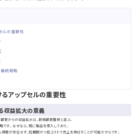
プセルの重要性
計
式
築
る継続戦略
におけるアップセルの重要性
よる収益拡大の意義
、既存顧客からの収益拡大は、新規顧客獲得と並ぶ、
略です。なぜなら、既に製品を導入しており、
入障壁が存在せず、短期間かつ低コストで売上を伸ばすことが可能だからです。