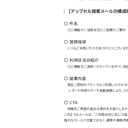
【アップセル提案メールの構成
〇 件名
〇〇機能のご活用状況とご提案のご案内
〇 冒頭挨拶
いつもご利用いただきありがとうございます
〇 利用状況の紹介
〇〇機能をご活用いただいている中で、他社
〇 提案内容
現在ご契約のプランではご利用いただけな
レポート作成やデータ自動連携により、さ
〇 CTA
詳細をご希望の場合は資料をお送りしますの
このようなメールは、"ご利用状況に応じた自
強引なセールス文面ではなく、顧客の業務改