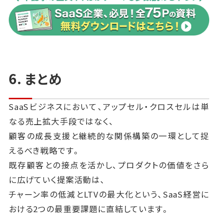
このためには、次のようなフィードバックループを構築
すると効果的です。
〇 提案活動の記録と成果分析（どの提案がどのセグ
メントで効果的だったか）
〇 成功パターンの横展開とナレッジ共有（社内勉強
6. まとめ
会、事例集の整備）
〇 提案施策ごとのA/Bテストと改善案の定期レビュー
SaaSビジネスにおいて、アップセル・クロスセルは単
（メール文面、タイミング、担当者スクリプトなど）
なる売上拡大手段ではなく、
〇 顧客からのフィードバック収集（提案内容に対する
顧客の成長支援と継続的な関係構築の一環として捉
評価、導入後の満足度など）
えるべき戦略です。
このように、アップセル・クロスセルは一度成功すれば
既存顧客との接点を活かし、プロダクトの価値をさら
終わりというものではありません。
に広げていく提案活動は、
むしろ、組織全体で「価値ある提案とは何か」を追求し
チャーン率の低減とLTVの最大化という、SaaS経営に
続けることこそが、継続的な成長とチャーン抑制、
おける2つの最重要課題に直結しています。
そしてLTVの最大化につながるのです。