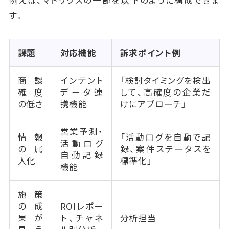
例えば、マトリクスの一部を以下のように構成できま
す。
課題
対応機能
訴求ポイント例
商談
インテント
「検討タイミングを検出
確度
データ連
して、高確度の企業だ
の低さ
携機能
けにアプローチ」
営業予測・
情報
「活動ログを自動で記
活動ログ
の属
録、案件ステータスを
自動記録
人化
標準化」
機能
施策
の成
ROIレポー
果が
ト、チャネ
分析担当