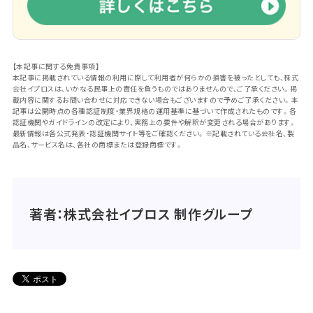
【本記事に関する免責事項】
本記事に掲載されている情報の利用に際して利用者が何らかの損害を被ったとしても、株式
会社イプロスは、いかなる民事上の責任を負うものではありませんので、ご了承ください。掲
載内容に関するお問い合わせに対応できない場合もございますので予めご了承ください。本
記事は公開時点の各種認証制度・業界規格の運用基準に基づいて作成されたものです。各
認証機関やガイドラインの改定により、実務上の要件や解釈が変更される場合があります。
最新情報は各公式発表・認証機関サイト等をご確認ください。※記載されている会社名、製
品名、サービス名は、各社の商標または登録商標です。
著者：株式会社イプロス 制作グループ