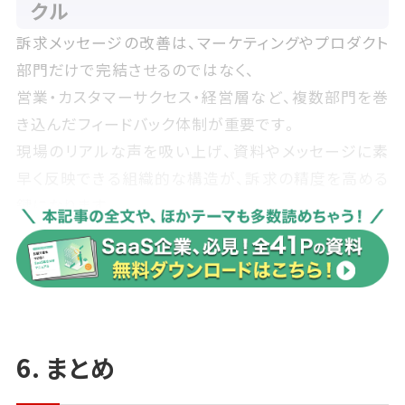
クル
訴求メッセージの改善は、マーケティングやプロダクト
部門だけで完結させるのではなく、
営業・カスタマーサクセス・経営層など、複数部門を巻
き込んだフィードバック体制が重要です。
現場のリアルな声を吸い上げ、資料やメッセージに素
早く反映できる組織的な構造が、訴求の精度を高める
鍵になります。
具体的には、以下のようなサイクルを設けると効果的
です。
1.月次／四半期ごとの営業MTGで「刺さった／刺さら
なかった訴求」を共有
6. まとめ
2.マーケ・セールス資料の最新版を社内ポータル等で
随時更新・展開