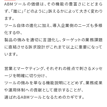
ABMツールの価値は、その機能の豊富さにとどまら
3.セールス部門からの現場レポートをマーケ担当が
ず、「誰に」「どのように」訴えるかによって大きく変わり
取りまとめて改善点を抽出
ます。
4.改善案をA/Bテスト等で検証し、次回資料に反映
ツール自体の進化に加え、導入企業側のニーズも多様
このように、訴求を"運用可能な要素"として扱うこと
化する中、
で、ツールそのものの価値をより正確に、
製品の強みを適切に言語化し、ターゲットの業務課題
より説得力をもって伝えることができるようになりま
に直結させる訴求設計がこれまで以上に重要になって
す。ABMという戦略的なアプローチにおいて、
います。
訴求のチューニングは継続的な取り組みが求められる
領域です。
営業とマーケティング、それぞれの視点で刺さるメッセ
ージを明確に切り分け、
ツールの強みを単なる機能説明にとどめず、業務成果
や運用体制への貢献として提示することが、
選ばれるABMツールとなるためのカギです。