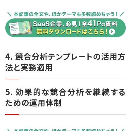
テンプレートのメンテナンス効率も高まります。
さらに、テンプレートをGoogleスプレッドシートやNot
ionに組み込めば、各部門が情報をリアルタイムで共
有でき、
チーム内での認識統一が図りやすくなります。これは
4. 競合分析テンプレートの活用方
特に、マーケティング・営業・開発といった
部門間で迅速な連携が求められるSaaS企業にとっ
法と実務適用
て、競争優位性を維持するための強力な手段となりま
す。
5. 効果的な競合分析を継続する
ための運用体制