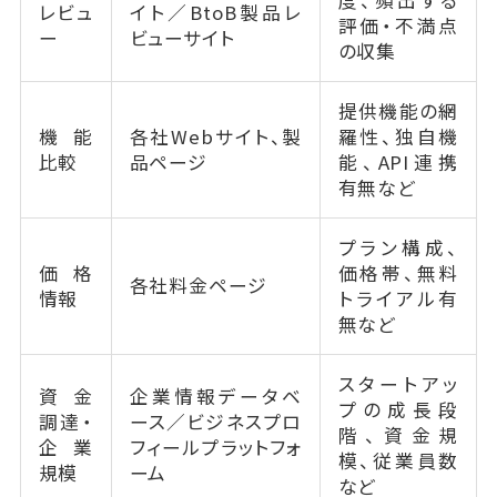
度、頻出する
レビュ
イト／BtoB製品レ
評価・不満点
ー
ビューサイト
の収集
提供機能の網
機能
各社Webサイト、製
羅性、独自機
比較
品ページ
能、API連携
有無など
プラン構成、
価格
価格帯、無料
各社料金ページ
情報
トライアル有
無など
スタートアッ
資金
企業情報データベ
プの成長段
調達・
ース／ビジネスプロ
階、資金規
企業
フィールプラットフォ
模、従業員数
規模
ーム
など