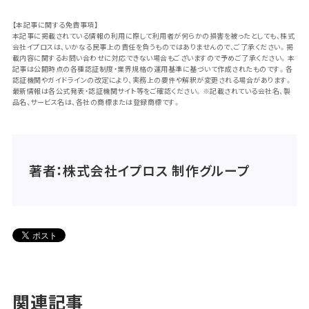
【本記事に関する免責事項】
本記事に掲載されている情報の利用に際して利用者が何らかの損害を被ったとしても、株式
会社イプロスは、いかなる民事上の責任を負うものではありませんので、ご了承ください。掲
載内容に関するお問い合わせに対応できない場合もございますので予めご了承ください。本
記事は公開時点の各種認証制度・業界規格の運用基準に基づいて作成されたものです。各
認証機関やガイドラインの改定により、実務上の要件や解釈が変更される場合があります。
最新情報は各公式発表・認証機関サイト等をご確認ください。※記載されている会社名、製
品名、サービス名は、各社の商標または登録商標です。
著者：株式会社イプロス 制作グループ
関連記事