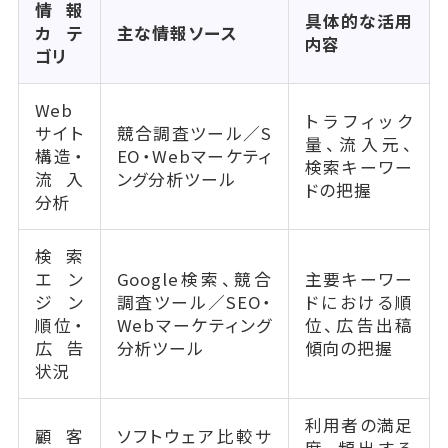
情報
具体的な活用
カテ
主な情報ソース
内容
ゴリ
Web
トラフィック
サイト
競合調査ツール／S
量、流入元、
構造・
EO・Webマーケティ
検索キーワー
流入
ング分析ツール
ドの把握
分析
検索
エン
Google検索、競合
主要キーワー
ジン
調査ツール／SEO・
ドにおける順
順位・
Webマーケティング
位、広告出稿
広告
分析ツール
傾向の把握
状況
利用者の満足
顧客
ソフトウェア比較サ