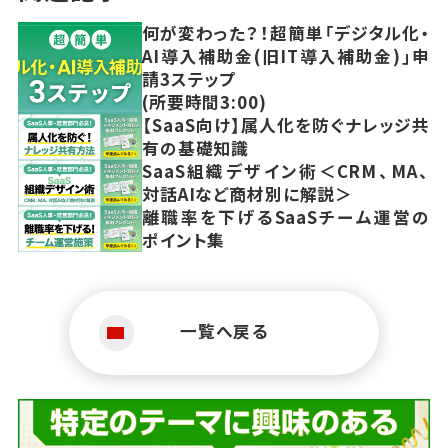
何が変わった？！超簡単「デジタル化・
AI導入補助金(旧IT導入補助金)」申
請3ステップ
(所要時間3:00)
【SaaS向け】属人化を防ぐナレッジ共
有の基礎知識
SaaS組織デザイン術＜CRM、MA、
対話AIなど商材別に解説＞
離職率を下げるSaaSチーム運営の
ポイント集
一覧へ戻る