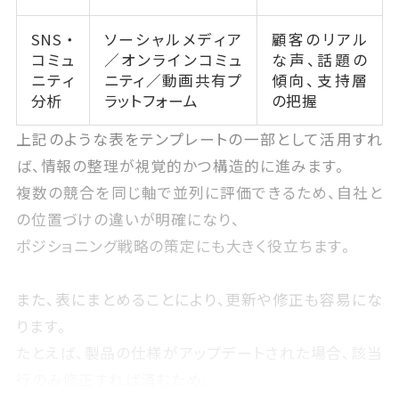
SNS・
ソーシャルメディア
顧客のリアル
コミュ
／オンラインコミュ
な声、話題の
ニティ
ニティ／動画共有プ
傾向、支持層
分析
ラットフォーム
の把握
上記のような表をテンプレートの一部として活用すれ
ば、情報の整理が視覚的かつ構造的に進みます。
複数の競合を同じ軸で並列に評価できるため、自社と
の位置づけの違いが明確になり、
ポジショニング戦略の策定にも大きく役立ちます。
また、表にまとめることにより、更新や修正も容易にな
ります。
たとえば、製品の仕様がアップデートされた場合、該当
行のみ修正すれば済むため、