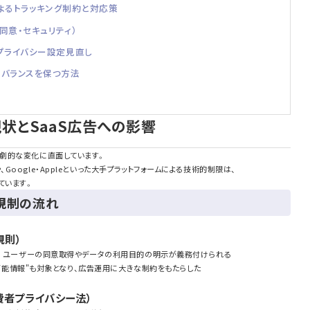
などによるトラッキング制約と対応策
同意・セキュリティ）
のプライバシー設定見直し
のバランスを保つ方法
現状とSaaS広告への影響
劇的な変化に直面しています。
oogle・Appleといった大手プラットフォームによる技術的制限は、
ています。
規制の流れ
規則）
護法。ユーザーの同意取得やデータの利用目的の明示が義務付けられる
識別可能情報"も対象となり、広告運用に大きな制約をもたらした
消費者プライバシー法）