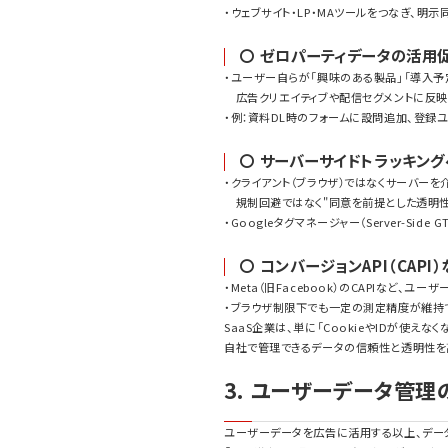
・ウェブサイト・LP・MAツールをつなぎ、明
〇 ゼロパーティデータの活用
・ユーザー自らが「興味のある製品」「導入予
広告クリエイティブや配信セグメントに反映
・例：資料DL時のフォームに設問追加、登録
〇 サーバーサイドトラッキン
・クライアント（ブラウザ）ではなくサーバー
規制回避ではなく"同意を前提とした透明性
・Googleタグマネージャー（Server-Side
〇 コンバージョンAPI（CAP
・Meta（旧Facebook）のCAPIなど
・ブラウザ制限下でも一定の測定精度が維持
SaaS企業は、単に「CookieやIDが使え
自社で管理できるデータの信頼性と透明性を
3. ユーザーデータ管理
ユーザーデータを広告に活用する以上、デー