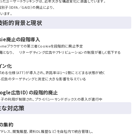
ったユーザートラッキングは、近年大きな構造変化に直面しています。
子（IDFA／GAID）の廃止により、
います。
：技術的背景と現状
okie廃止の段階導入
Chromeブラウザでの第三者Cookieを段階的に廃止予定
難となり、 リターゲティング広告やアトリビューションの制度が著しく低下する
トイン化
を求める仕様（ATT）が導入され、許諾率は1〜2割にとどまる状態が続く
イル広告のターゲティングと測定に大きな影響を与えている
Google広告ID）の段階的廃止
告識別子の利用が制限され、プライバシーサンドボックスの導入が進行中
主な対応策
への集約
ドレス、閲覧履歴、資料DL履歴など）を自社内で統合管理し、