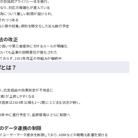
自の包括的プライバシー法を施行。
なり、対応の複雑化が進んでいる
行為について厳しい制限が設けられ、
されつつある
必要最小限の収集」原則を明文化した法も施行予定
法の改正
取り扱いや第三者提供に対するルールが明確化
についても企業の説明責任が強化された
ておらず、2022年改正の枠組みが継続中
響とは？
なり、広告経由の効果測定が不完全に
単価）が上昇しやすくなる
り、許諾率は2024年以降も1〜2割にとどまる状況が続く。
2025年中に進行予定で、追跡環境はさらに制限へ
とのデータ連携の制限
ォームがユーザーデータ提供を制限しており、ABMなどの戦略も影響を受ける