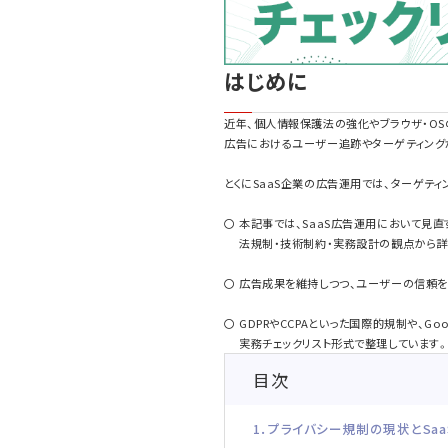
はじめに
近年、個人情報保護法の強化やブラウザ・OS
広告におけるユーザー追跡やターゲティング
とくにSaaS企業の広告運用では、ターゲテ
〇 本記事では、SaaS広告運用において見直
法規制・技術制約・実務設計の観点から詳
〇 広告成果を維持しつつ、ユーザーの信頼
〇 GDPRやCCPAといった国際的規制や、Go
実務チェックリスト形式で整理しています
目次
1．プライバシー規制の現状とSa