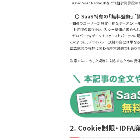
・iOSのSKAdNetworkなど代替計測
〇 SaaS特有の「無料登録」
・個別のユーザーが特定可能なデータ（メール
社内での取り扱いポリシー整備が求められ
・ゼロパーティデータやファーストパーティの
このように、プライバシー規制の変化は単なる
広告施策の根幹に関わる経営課題でもありま
次章では、こうした規制に対応するための具体的
2. Cookie制限・I