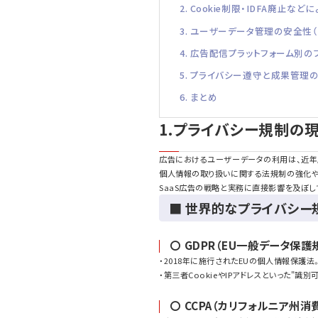
2. Cookie制限・IDFA廃止
3. ユーザーデータ管理の安全性（
4. 広告配信プラットフォーム別
5. プライバシー遵守と成果管理
6. まとめ
1.プライバシー規制の
広告におけるユーザーデータの利用は、近年
個人情報の取り扱いに関する法規制の強化や、G
SaaS広告の戦略と実務に直接影響を及ぼし
■ 世界的なプライバシー
〇 GDPR（EU一般データ保護
・2018年に施行されたEUの個人情報保
・第三者CookieやIPアドレスといった"
〇 CCPA（カリフォルニア州