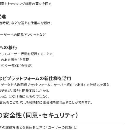
示同意とトラッキング精度の両立を図る
促進
定時期」などを答える仕組みを設け、
ユーザーへの簡易アンケートなど
グへの移行
を介してユーザー行動を記録することで、
のある測定"を実現
 GTM）や一部CDPが対応
I）などプラットフォームの新仕様を活用
、ユーザーデータを広告配信プラットフォームにサーバー経由で連携する仕組みを導入
できるが、設計・開発工数はかかる
なくなった」と受け身になるのではなく、
高めることで、むしろ戦略的に主導権を取り戻すことができます。
の安全性（同意・セキュリティ）
タの取得方法と保管体制は常に「ユーザーの信頼」と