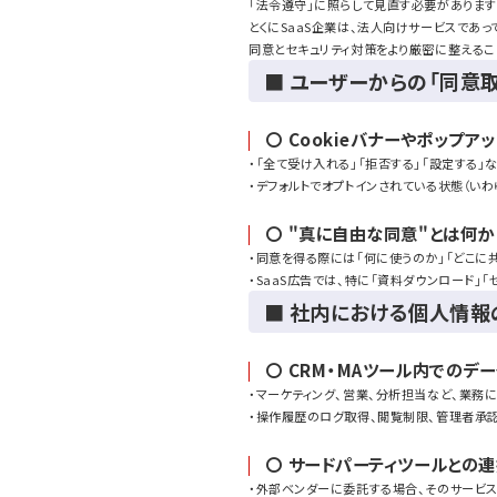
「法令遵守」に照らして見直す必要があります
とくにSaaS企業は、法人向けサービスであ
同意とセキュリティ対策をより厳密に整えるこ
■ ユーザーからの「同意
〇 Cookieバナーやポップア
・「全て受け入れる」「拒否する」「設定する
・デフォルトでオプトインされている状態（い
〇 "真に自由な同意"とは何か
・同意を得る際には「何に使うのか」「どこに
・SaaS広告では、特に「資料ダウンロード
■ 社内における個人情報
〇 CRM・MAツール内でのデ
・マーケティング、営業、分析担当など、業
・操作履歴のログ取得、閲覧制限、管理者承
〇 サードパーティツールとの
・外部ベンダーに委託する場合、そのサービ