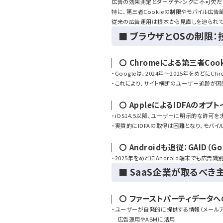
広告の効果測定とターゲティングに不可欠だ
特に、第三者Cookieの制限やモバイル広告識別
従来の広告運用は根本から見直しを迫られて
■ ブラウザとOSの制限
〇 Chromeによる第三者Co
・Googleは、2024年〜2025年をめどに
・これにより、サイト横断のユーザー追跡が困
〇 AppleによるIDFAのオプ
・iOS14.5以降、ユーザーに明示的な許可
・実質的にIDFAの取得は困難となり、モバ
〇 Androidも追従：GAID（
・2025年をめどにAndroid端末でも広
■ SaaS企業が取るべき
〇 ファーストパーティデータ
・ユーザーが自発的に提供する情報（メールア
広告運用やABMに活用