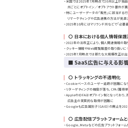
・米国では2025年7月時点で20州以上が独
州ごとにオプトイン／オプトアウト要件が異
・特にユーザーデータの「販売」に該当する
リマーケティングや広告連携の方法が見直
・2025年10月にはマリランド州などで「
〇 日本における個人情報保護
・2022年の法改正により、個人関連情報の
・クッキー情報やWeb閲覧履歴の取り扱い
・2025年7月時点では新たな大規模改正は出
■ SaaS広告に与える影
〇 トラッキングの不透明化
・Cookieベースのユーザー追跡が困難に
・リターゲティングの精度が落ち、CPA（獲得
・AppleのIDFAはオプトイン制となってお
広告主の実質的な取得が困難に
・Googleも広告識別子（GAID）の廃止を
〇 広告配信プラットフォーム
・Google、Metaなどの広告プラットフ