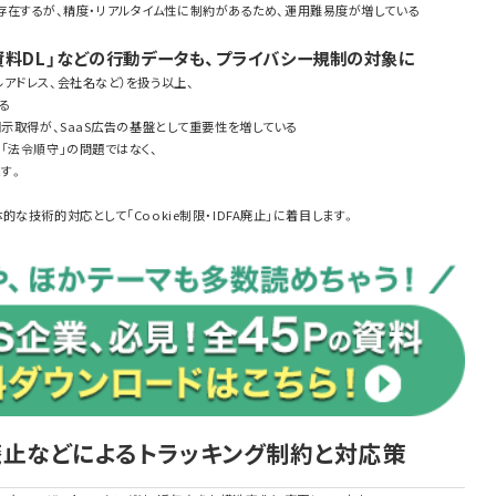
手段は存在するが、精度・リアルタイム性に制約があるため、運用難易度が増している
「資料DL」などの行動データも、プライバシー規制の対象に
アドレス、会社名など）を扱う以上、
る
明示取得が、SaaS広告の基盤として重要性を増している
「法令順守」の問題ではなく、
す。
な技術的対応として「Cookie制限・IDFA廃止」に着目します。
DFA廃止などによるトラッキング制約と対応策