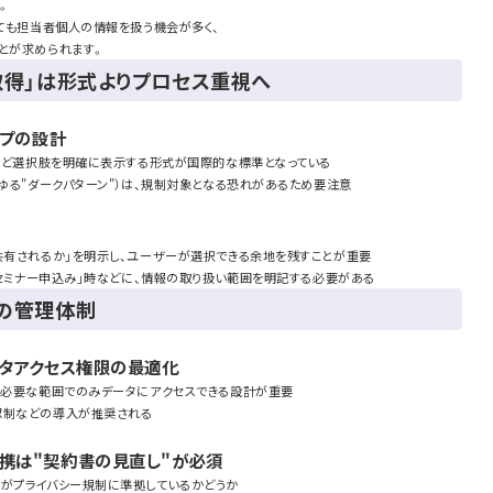
。
っても担当者個人の情報を扱う機会が多く、
とが求められます。
取得」は形式よりプロセス重視へ
ップの設計
」など選択肢を明確に表示する形式が国際的な標準となっている
わゆる"ダークパターン"）は、規制対象となる恐れがあるため要注意
共有されるか」を明示し、ユーザーが選択できる余地を残すことが重要
」「セミナー申込み」時などに、情報の取り扱い範囲を明記する必要がある
の管理体制
ータアクセス権限の最適化
務に必要な範囲でのみデータにアクセスできる設計が重要
認制などの導入が推奨される
連携は"契約書の見直し"が必須
スがプライバシー規制に準拠しているかどうか