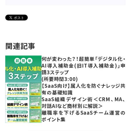
関連記事
何が変わった？！超簡単「デジタル化・
AI導入補助金(旧IT導入補助金)」申
請3ステップ
(所要時間3:00)
【SaaS向け】属人化を防ぐナレッジ共
有の基礎知識
SaaS組織デザイン術＜CRM、MA、
対話AIなど商材別に解説＞
離職率を下げるSaaSチーム運営の
ポイント集