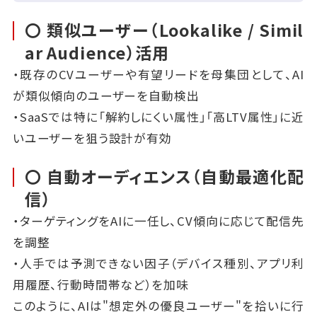
〇 類似ユーザー（Lookalike / Simil
ar Audience）活用
・既存のCVユーザーや有望リードを母集団として、AI
が類似傾向のユーザーを自動検出
・SaaSでは特に「解約しにくい属性」「高LTV属性」に近
いユーザーを狙う設計が有効
〇 自動オーディエンス（自動最適化配
信）
・ターゲティングをAIに一任し、CV傾向に応じて配信先
を調整
・人手では予測できない因子（デバイス種別、アプリ利
用履歴、行動時間帯など）を加味
このように、AIは"想定外の優良ユーザー"を拾いに行