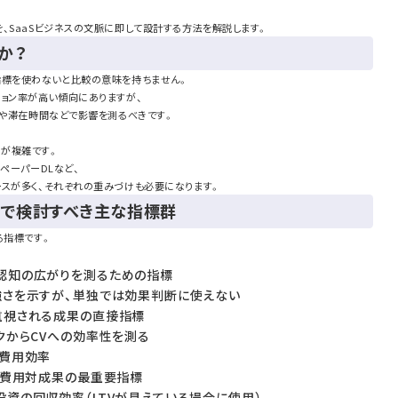
、SaaSビジネスの文脈に即して設計する方法を解説します。
か？
指標を使わないと比較の意味を持ちません。
ジョン率が高い傾向にありますが、
）や滞在時間などで影響を測るべきです。
定義が複雑です。
ペーパーDLなど、
ースが多く、それぞれの重みづけも必要になります。
ートで検討すべき主な指標群
る指標です。
：認知の広がりを測るための指標
の強さを示すが、単独では効果判断に使えない
も重視される成果の直接指標
ックからCVへの効率性を測る
の費用効率
）：費用対成果の最重要指標
告投資の回収効率（LTVが見えている場合に使用）