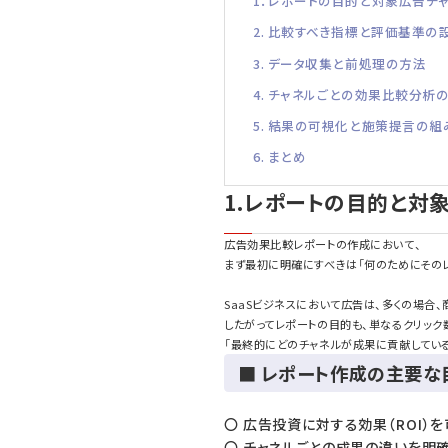
1．レポートの目的と対象広告チ
2. 比較すべき指標と評価基準の
3. データ収集と前処理の方法
4. チャネルごとの効果比較分析
5. 結果の可視化と施策提言の組
6. まとめ
1.レポートの目的と対
広告効果比較レポートの作成において、
まず最初に明確にすべきは「何のためにその
SaaSビジネスにおいて広告は、多くの場合
したがってレポートの目的も、単なるクリック
「最終的にどのチャネルが成果に貢献してい
■ レポート作成の主要な
〇 広告投資に対する効果（ROI）
〇 チャネルごとの成果の違いを明