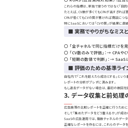
これらの指標は、単独で使うのではなく「目
たとえば、CV数が多くてもCPAが高すぎれば
CPAが低くてもCVの質が悪ければ商談につ
特にSaaSにおいては「CVの質」が結果に
■ 実務でやりがちなミス
〇 「全チャネルで同じ指標だけを見
〇 「CV数のみで評価」：→ CPAや
〇 「短期の数値で判断」：→ Sa
■ 評価のための基準ライ
自社内で「これを超えたら成功とする」という基
レポートの分析がブレずに済みます。
もし過去データがない場合は、最初の数回を
3. データ収集と前処理
広告施策の比較レポートを正確に行うためには
そして「集めたデータをどう整えるか」が成功
SaaSの広告運用では、複数チャネルのデー
正確なレポートを作るには、これらのデータを