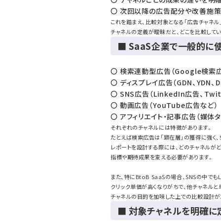
〇 次回以降の広告配分や改善施
これを踏まえ、比較対象となる「広告チャネル
チャネルの定義が曖昧だと、どこを比較して
■ SaaS企業で一般的
〇 検索連動型広告（Google検索広
〇 ディスプレイ広告（GDN、YDN、D
〇 SNS広告（LinkedIn広告、Twi
〇 動画広告（YouTube広告など）
〇 アフィリエイト・記事広告（媒体
それぞれのチャネルには特徴があります。
たとえば検索広告は「顕在層」の獲得に強く、
レポートを設計する際には、どのチャネルが
指標や期待成果を変える必要があります。
また、特にBtoB SaaSの場合、SNSの中でも
クリック単価が高くなりがちで、他チャネルと
チャネルの目的を加味した上での比較設計が
■ 対象チャネルを明確に