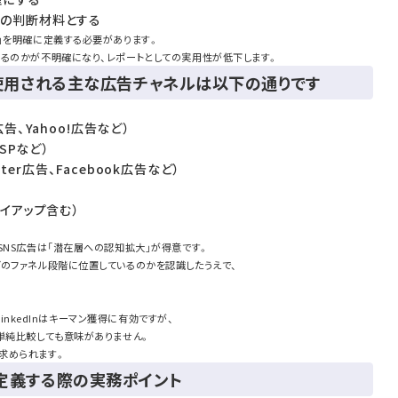
策の判断材料とする
」を明確に定義する必要があります。
いるのかが不明確になり、レポートとしての実用性が低下します。
に使用される主な広告チャネルは以下の通りです
告、Yahoo!広告など）
SPなど）
tter広告、Facebook広告など）
タイアップ含む）
SNS広告は「潜在層への認知拡大」が得意です。
どのファネル段階に位置しているのかを認識したうえで、
LinkedInはキーマン獲得に有効ですが、
単純比較しても意味がありません。
求められます。
定義する際の実務ポイント