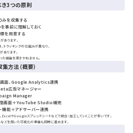
べき3つの原則
のみを収集する
いを事前に理解しておく
指標を用意する
差があります。
告では、トラッキングの仕組みが異なり、
とがあります。
誤った結論を導きかねません。
収集方法（概要）
面、Google Analytics連携
告：Meta広告マネージャー
paign Manager
理画面＋YouTube Studio補完
ート機能＋アドサーバー連携
ExcelやGoogleスプレッドシートなどで統合・加工していくことが多いです。
tudioなどを用いた可視化の準備も同時に進めます。