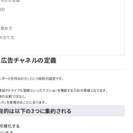
ャネルの定義
設計
の進め方
み立て方
象広告チャネルの定義
レポートを作るのか」という目的の設定です。
、商談やトライアル登録といったアクションを喚起するための導線となります。
数の比較ではなく、
るか」を見極めることにあります。
目的は以下の3つに集約される
を可視化する
確にする