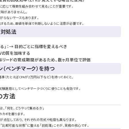
的に応じて複数を組み合わせて見る」ことが重要です。
意味がありませんし、
ながらないケースもあります。
直結するため、数値を単体で判断しないように注意が必要です。
と対処法
る」：→ 目的ごとに指標を変えるべき
CVの質を加味する
aSはリードの育成期間があるため、数ヶ月単位で評価
ン（ベンチマーク）を持つ
準（たとえばCPAが2万円以下など）を持っておくと、
試験運用としてベンチマークづくりに使うことも有効です。
の方法
、「何を、どうやって集めるか」
のカギを握ります。
タが点在しており、それぞれの形式や粒度も異なります。
"比較可能な状態"に整える「前処理」こそが、実務の核心です。