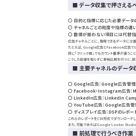
■ データ収集で押さえる
〇 目的と指標に応じた必要データ
〇 チャネルごとの粒度や指標の違
〇 数値が揃わない項目には代替
広告チャネルごとに、取得できるデータには
たとえば、Google広告とFacebook広
同じ「クリック数」でもカウント基準が違うこ
こうした前提を知らずに単純比較を行うと、
■ 主要チャネルのデータ
〇 Google広告：Google広告管理画
〇 Facebook・Instagram広
〇 LinkedIn広告：LinkedIn Cam
〇 YouTube広告：Google広告管
〇 ディスプレイ広告：DSPのレポ
これらのレポートをCSV形式でダウンロードし、
また、可能であればGoogle Looker S
■ 前処理で行うべき作業