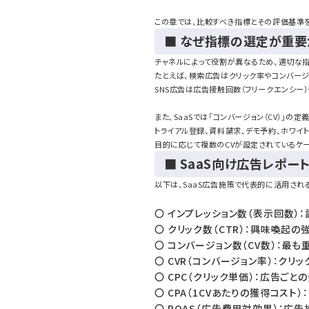
この章では、比較すべき指標とその評価基準を
■ なぜ指標の選定が重要
チャネルによって役割が異なるため、適切な
たとえば、検索広告はクリック率やコンバー
SNS広告は広告接触回数（フリークエンシー
また、SaaSでは「コンバージョン（CV）」の
トライアル登録、資料請求、デモ予約、ホワイト
目的に応じて複数のCVが設定されているケ
■ SaaS向け広告レポ
以下は、SaaS広告施策で代表的に活用され
〇 インプレッション数（表示回数）
〇 クリック数（CTR）：興味喚起
〇 コンバージョン数（CV数）：最
〇 CVR（コンバージョン率）：クリ
〇 CPC（クリック単価）：広告ごと
〇 CPA（1CVあたりの獲得コスト
〇 ROAS（広告費用対効果）：広