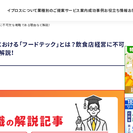
イプロスについて
業種別のご提案
サービス案内
成功事例
お役立ち情報
お
営に不可欠な戦略である理由など解説！
における「フードテック」とは？飲食店経営に不可
解説！