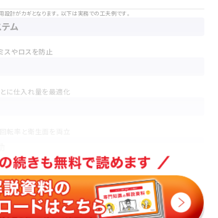
用設計がカギとなります。以下は実務での工夫例です。
ステム
ミスやロスを防止
もとに仕入れ量を最適化
、回転率と衛生面を両立
動
ーン設計に活用
理
、品質保持を徹底