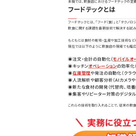
本稿では、飲食店におけるフードテックの定義
フードテックとは
フードテックとは、「フード（食）」と「テクノロ
飲食に関する課題を最新技術で解決する試み
もともとは食材の栽培・生産や加工技術など
現在では以下のように飲食店の現場でも幅広
◉注文・会計の自動化（
モバイルオ
◉キッチン
オペレーション
の効率化
◉
在庫管理
や発注の自動化（クラウ
◉人流解析や顧客分析（AIカメラや
◉新たな食材の開発（代替肉、培養
◉集客やリピーター対策のデジタル化
これらの技術を取り入れることで、従来の飲