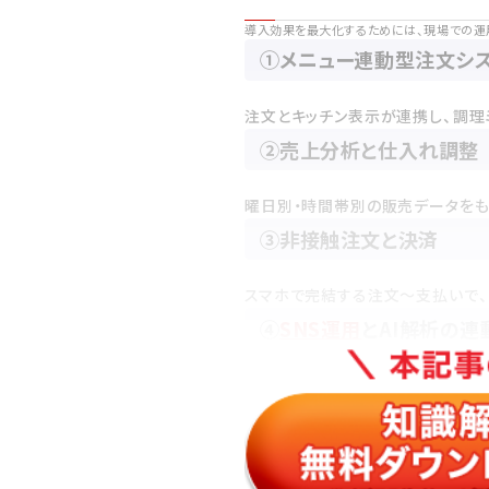
導入効果を最大化するためには、現場での運
①メニュー連動型注文シ
注文とキッチン表示が連携し、調理
②売上分析と仕入れ調整
曜日別・時間帯別の販売データを
③非接触注文と決済
スマホで完結する注文～支払いで
④
SNS運用
とAI解析の連
顧客の行動傾向を解析し、キャンペ
⑤自動温度監視で食材管
冷蔵・冷凍庫の温度異常を通知し