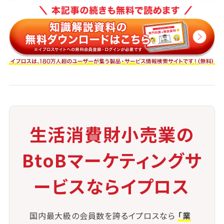
が求められます。
また、万引きや不正行為の防止も重要なテーマです。
監視カメラや重量センサー、
AIによる行動検知の導入により、不正防止策を強化す
る取り組みが進んでいます。
さらに、機械トラブルや支払いエラーなどへの即時対
応体制が必要です。
有人レジと併用しつつ、トラブル対応に慣れたスタッフ
生活消費財小売業の
を巡回させることで、
顧客の不安を最小限に抑えることが可能となります。
BtoBマーケティングサ
ービスならイプロス
国内最大級の会員数を誇るイプロスなら
「業