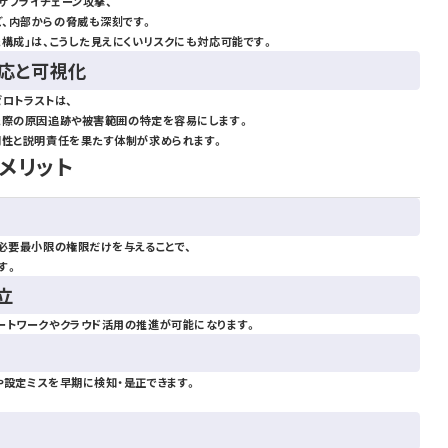
サプライチェーン攻撃、
、内部からの脅威も深刻です。
構成」は、こうした見えにくいリスクにも対応可能です。
対応と可視化
ロトラストは、
た際の原因追跡や被害範囲の特定を容易にします。
明性と説明責任を果たす体制が求められます。
メリット
必要最小限の権限だけを与えることで、
す。
立
ートワークやクラウド活用の推進が可能になります。
や設定ミスを早期に検知・是正できます。