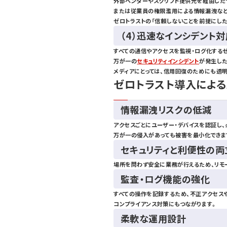
外部ベンダーやスクリプト提供元を経由した
または従業員の権限濫用による情報漏洩など
ゼロトラストの「信頼しないことを前提にした
（4）迅速なインシデント
すべての通信やアクセスを監視・ログ化するゼ
万が一の
セキュリティインシデント
が発生し
メディアにとっては、信用回復のためにも透
ゼロトラスト導入による
情報漏洩リスクの低減
アクセスごとにユーザー・デバイスを認証し、
万が一の侵入があっても被害を最小化できま
セキュリティと利便性の両
場所を問わず安全に業務が行えるため、リモ
監査・ログ機能の強化
すべての操作を記録するため、不正アクセス
コンプライアンス対策にもつながります。
柔軟な運用設計