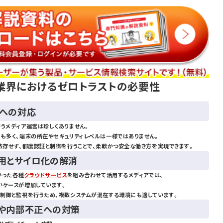
業界におけるゼロトラストの必要性
方への対応
うメディア運営は珍しくありません。
携も多く、端末の所在やセキュリティレベルは一様ではありません。
依存せず、都度認証と制御を行うことで、柔軟かつ安全な働き方を実現できます。
活用とサイロ化の解消
いった各種
クラウドサービス
を組み合わせて活用するメディアでは、
いケースが増加しています。
ス制御と監視を行うため、複数システムが混在する環境にも適しています。
や内部不正への対策