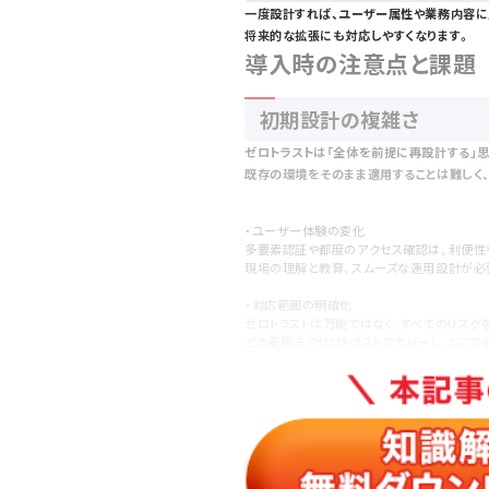
一度設計すれば、ユーザー属性や業務内容に
将来的な拡張にも対応しやすくなります。
導入時の注意点と課題
初期設計の複雑さ
ゼロトラストは「全体を前提に再設計する」
既存の環境をそのまま適用することは難しく
・ユーザー体験の変化
多要素認証や都度のアクセス確認は、利便性
現場の理解と教育、スムーズな運用設計が必
・対応範囲の明確化
ゼロトラストは万能ではなく、すべてのリスク
どの範囲までゼロトラストでカバーし、どこで
・コストとリソースのバランス
ゼロトラストの導入には一定の投資が必要と
段階的な導入とROIの測定を行い、コスト対