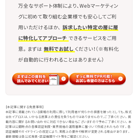
万全なサポート体制により、Webマーケティン
行えます。
グに初めて取り組む企業様でも安心してご利
用いただけるほか、
訴求したい特定の層に層
脆弱性情報の継続的収集と対応
に特化してアプローチ
できるサービスをご用
日々新たに公開される脆弱性情報を収集し、
意。まずは
無料でお試し
ください！（※有料化
自社が利用しているシステムや外部サービスに関連が
ないかを確認する作業を継続的に行う必要がありま
が自動的に行われることはありません）
す。
自動通知を受け取れるサービスを活用するのも効果
的です。
ゼロトラスト
の考え方の導入
【本記事に関する免責事項】
本記事に掲載されている情報の利用に際して利用者が何らかの損害を被ったとしても、株式
「信頼されているから安全」とは限らないという前提
会社イプロスは、いかなる民事上の責任を負うものではありませんので、ご了承ください。掲
載内容に関するお問い合わせに対応できない場合もございますので予めご了承ください。本
で、
記事は公開時点の各種認証制度・業界規格の運用基準に基づいて作成されたものです。各
認証機関やガイドラインの改定により、実務上の要件や解釈が変更される場合があります。
内部・外部を問わず全ての通信やアクセスに対して検
最新情報は各公式発表・認証機関サイト等をご確認ください。