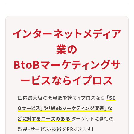
サードパーティスクリプトの最小化と
監視
不要な外部スクリプトは極力読み込まない方針を徹
インターネットメディア
底し、
どうしても必要な場合は信頼できる配信元かどうかを
業の
検証することが重要です。
読み込み先のURLや改変の有無を監視する仕組みも
BtoBマーケティングサ
併せて構築すべきです。
ービスならイプロス
SBOM（ソフトウェア部品表）の活用
国内最大級の会員数を誇るイプロスなら
「SE
使用しているソフトウェアやライブラリの構成情報を
可視化し、
Oサービス」や「Webマーケティング促進」な
何が含まれているかを明示するSBOM（Software Bi
どに対するニーズのある
ターゲットに貴社の
ll of Materials）の整備が有効です。
製品・サービス・技術をPRできます！
これにより、脆弱性の特定や影響範囲の調査が迅速に