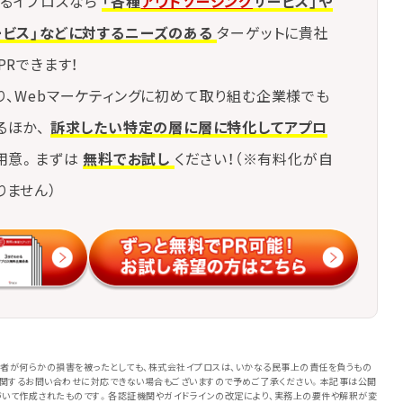
るイプロスなら
「各種
アウトソーシング
サービス」や
ービス」などに対するニーズのある
ターゲットに貴社
PRできます！
り、Webマーケティングに初めて取り組む企業様でも
るほか、
訴求したい特定の層に層に特化してアプロ
用意。まずは
無料でお試し
ください！（※有料化が自
りません）
者が何らかの損害を被ったとしても、株式会社イプロスは、いかなる民事上の責任を負うもの
に関するお問い合わせに対応できない場合もございますので予めご了承ください。本記事は公開
いて作成されたものです。各認証機関やガイドラインの改定により、実務上の要件や解釈が変