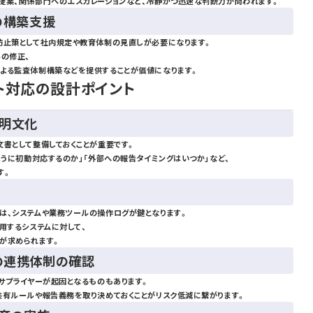
提案、関係部門へのエスカレーションなど、冷静かつ迅速な判断力が問われます。
の構築支援
防止策として社内規定や教育体制の見直しが必要になります。
ルの修正、
よる監査体制構築などを提供することが価値になります。
ト対応の設計ポイント
の明文化
文書として整備しておくことが重要です。
ように初動対応するのか」「外部への報告タイミングはいつか」など、
す。
は、システムや業務ツールの操作ログが鍵となります。
用するシステムに対して、
が求められます。
の連携体制の確認
やサプライヤーが起因となるものもあります。
共有ルールや報告義務を取り決めておくことがリスク低減に繋がります。