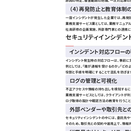
原因の特定、被害範囲の把握、一次対応策の
（4）再発防止と教育体制
一度インシデントが発生した企業では、再発
業務支援サービス業としては、業務マニュア
社員研修の企画実施、外部専門家との連携に
セキュリティインシデン
インシデント対応フロー
インシデント発生時の対応フローは、事前に
例としては、「誰が通報を受けるのか」「どの
役割と手順を明確にすることで混乱を防ぎま
ログの管理と可視化
不正アクセスや情報の持ち出しを検知するに
業務支援サービスとしては、クライアントが利
ログ取得の設計や確認方法の教育を行うこと
外部ベンダーや取引先と
セキュリティインシデントの中には、委託先
そのため、取引先との契約や運用上で、情報