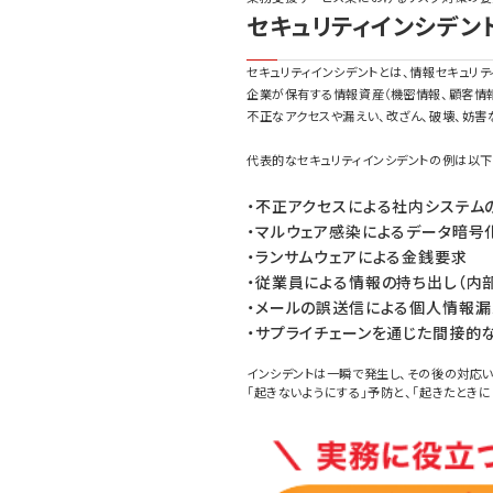
セキュリティインシデン
セキュリティインシデントとは、情報セキュリテ
企業が保有する情報資産（機密情報、顧客情報
不正なアクセスや漏えい、改ざん、破壊、妨害
代表的なセキュリティインシデントの例は以下
・不正アクセスによる社内システム
・マルウェア感染によるデータ暗号
・ランサムウェアによる金銭要求
・従業員による情報の持ち出し（内
・メールの誤送信による個人情報漏
・サプライチェーンを通じた間接的
インシデントは一瞬で発生し、その後の対応
「起きないようにする」予防と、「起きたとき