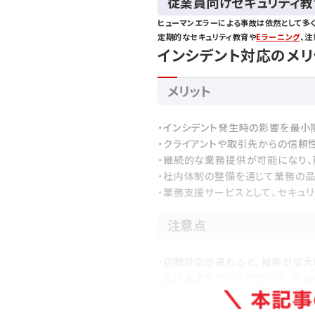
従業員向けセキュリティ
ヒューマンエラーによる事故は依然として多
定期的なセキュリティ教育や
Eラーニング
、
インシデント対応のメリ
メリット
・インシデント発生時の影響を最小
・クライアントや取引先からの信頼
・継続的な業務提供が可能になり
・社内体制の整備を通じて業務の
・業務支援サービスとして、セキュ
注意点
・初動対応が遅れると、被害が拡
・全体最適を欠いた対応では、場当
・情報開示の判断を誤ると、法的・
・技術面だけでなく、体制・人・運