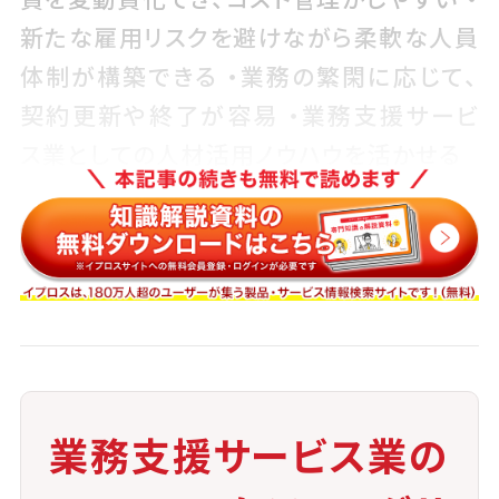
新たな雇用リスクを避けながら柔軟な人員
体制が構築できる ・業務の繁閑に応じて、
契約更新や終了が容易 ・業務支援サービ
ス業としての人材活用ノウハウを活かせる
注意点
・スキルや適性が合わない場合、業務効率
が落ちる可能性がある ・契約期間や労働法
制に関する遵守が必要 ・定着率が低いと、
教育コストがかかる ・派遣社員とのコミュ
業務支援サービス業の
ニケーションが不十分だと、離職につなが
りやすい ・企業文化への馴染みにくさを感