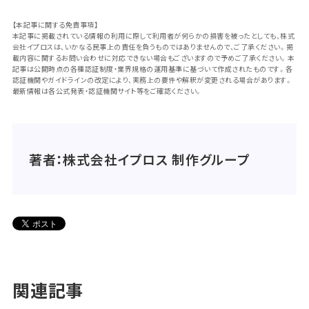
【本記事に関する免責事項】
本記事に掲載されている情報の利用に際して利用者が何らかの損害を被ったとしても、株式
会社イプロスは、いかなる民事上の責任を負うものではありませんので、ご了承ください。掲
載内容に関するお問い合わせに対応できない場合もございますので予めご了承ください。本
記事は公開時点の各種認証制度・業界規格の運用基準に基づいて作成されたものです。各
認証機関やガイドラインの改定により、実務上の要件や解釈が変更される場合があります。
最新情報は各公式発表・認証機関サイト等をご確認ください。
著者：株式会社イプロス 制作グループ
関連記事