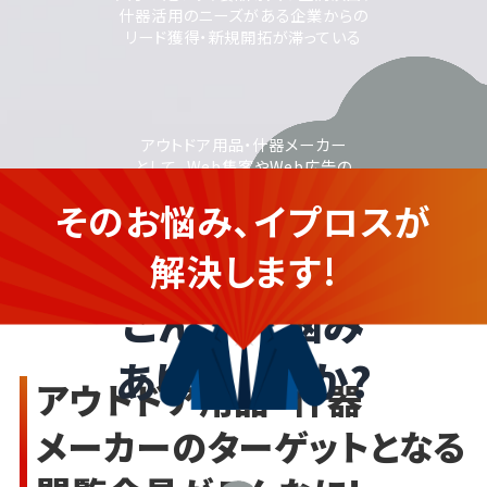
什器活用のニーズがある企業からの
リード獲得・新規開拓が滞っている
アウトドア用品・什器メーカー
として、Web集客やWeb広告の
活用に取り組みたいが、
そのお悩み、イプロスが
運用に不安がある
アウトドア用品・什器メーカーの
企業さま
解決します!
こんなお悩み
ありませんか?
アウトドア用品・什器
メーカーのターゲットとなる