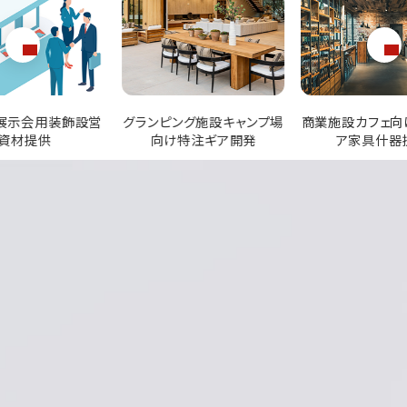
ング施設キャンプ場
商業施設カフェ向けアウトド
公園公共スペー
特注ギア開発
ア家具什器提供
ベンチサ