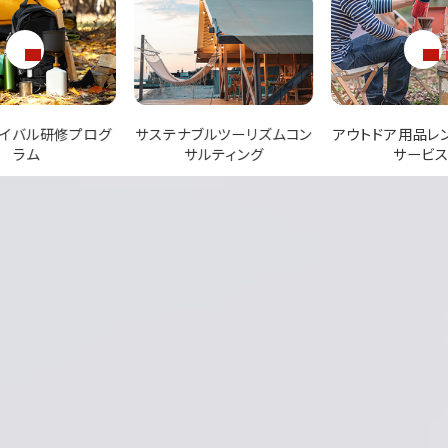
ブルツーリズムコン
アウトドア用品レンタル手配
企業向け研修チ
サルティング
サービス
ィングプログ