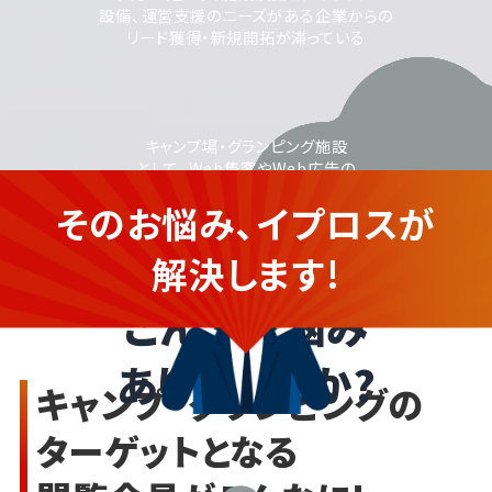
設備、運営支援のニーズがある企業からの
リード獲得・新規開拓が滞っている
キャンプ場・グランピング施設
として、Web集客やWeb広告の
活用に取り組みたいが、
そのお悩み、イプロスが
運用に不安がある
キャンプ場・グランピング施設の
企業さま
解決します!
こんなお悩み
ありませんか?
キャンプ・グランピングの
ターゲットとなる