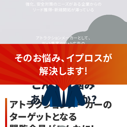
強化、安全対策のニーズがある企業からの
リード獲得・新規開拓が滞っている
アトラクションメーカーとして、
Web集客やWeb広告の
活用に取り組みたいが、
そのお悩み、イプロスが
運用に不安がある
アトラクションメーカーの企業さ
ま
解決します!
こんなお悩み
ありませんか?
アトラクションメーカーの
ターゲットとなる