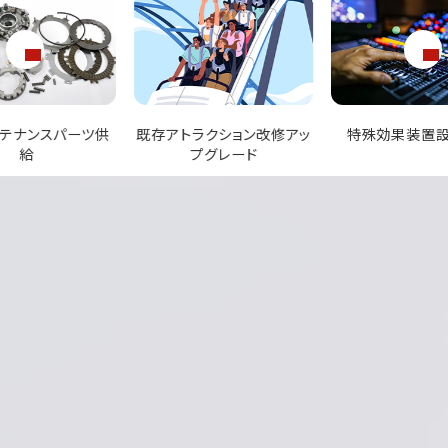
ラクション改修アッ
特殊効果装置設計供給
安全基準コンサ
プグレード
認証取得