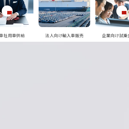
向け輸入車販売
企業向け試乗会開催
特別仕様車