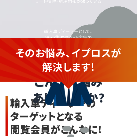
リード獲得・新規開拓が滞っている
輸入車ディーラーとして、
Web集客やWeb広告の
活用に取り組みたいが、
そのお悩み、イプロスが
運用に不安がある
輸入車ディーラーの企業さま
解決します!
こんなお悩み
ありませんか?
輸入車ディーラーの
ターゲットとなる
閲覧会員がこんなに!