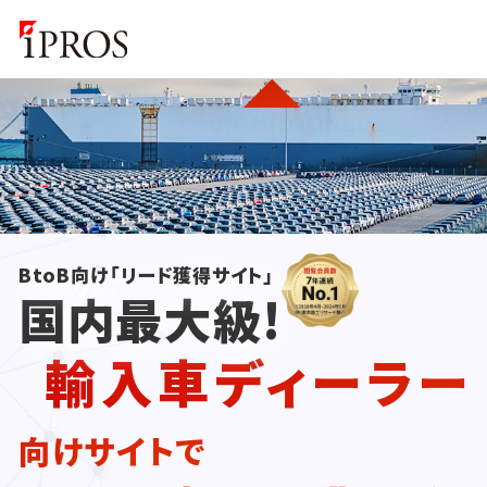
BtoB向け「リード獲得サイト」
国内最大級!
輸入車ディーラー
向けサイトで