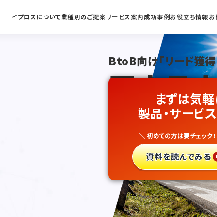
イプロスについて
業種別のご提案
サービス案内
成功事例
お役立ち情報
お
BtoB向け「リード獲得
国内最大
まずは気軽
キャンピ
製品・サービス
＼ 初めての方は要チェック！
新規開拓
資料を読んでみる