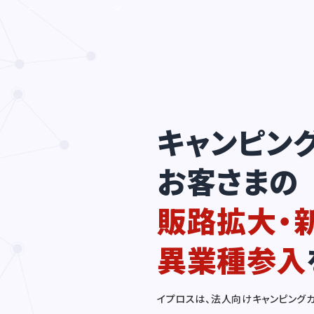
ン
ー
サ
ド
ー
獲
ビ
得・
ス
新
な
規
ど
開
の
拓
製
が
キャンピン
品
滞
や
っ
サ
て
お客さまの
ー
い
ビ
る
ス
販路拡大・
を
P
異業種参入
R
し
た
い
イプロスは、法人向けキャンピング