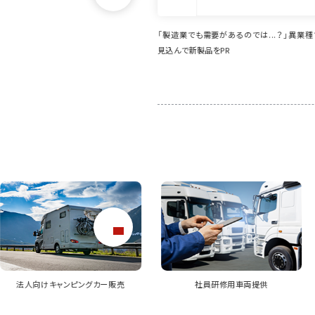
需要があるのでは...？」異業種での活躍を
想定外のニーズ発掘に寄与。イプロス掲
品をPR
品の活躍の場が広がっています
社員研修用車両提供
アウトドアイベント企画支援