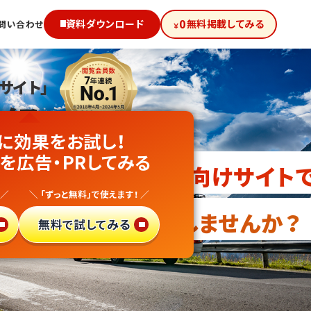
0
資料ダウンロード
無料掲載してみる
問い合わせ
￥
サイト」
級!
に効果をお試し！
ングカー販売
を広告・PRしてみる
向けサイト
 ／
＼ 「ずっと無料」で使えます！ ／
・異業種参入
しませんか？
無料で試してみる