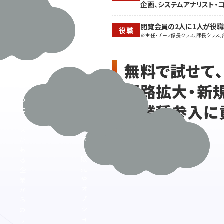
企画、システムアナリスト・
ゲ
ー
ッ
や
閲覧会員の2人に1人が役
ト
ア
役職
※主任・チーフ係長クラス、課長クラス、
に
ウ
自
ト
社
ド
無料で試せて
の
ア
キ
車
販路拡大・新
ャ
両
ン
の
異業種参入に
ピ
ニ
ン
ー
グ
ズ
カ
が
ー
あ
販
る
売
企
や
業
オ
か
プ
ら
シ
の
ョ
リ