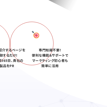
紹介するページを
専門知識不要！
録するだけ！
便利な機能＆サポートで
間365日、貴社の
マーケティング初心者も
製品をPR
簡単に活用