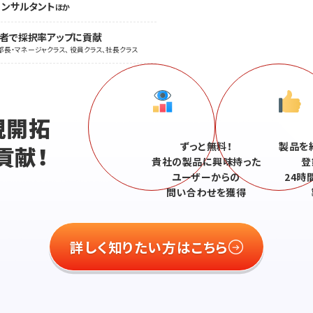
コンサルタント
ほか
職者で採択率アップに貢献
部長・マネージャクラス、 役員クラス、社長クラス
、
規開拓
ずっと無料！
製品を
貢献！
貴社の製品に興味持った
登
ユーザーからの
24時
問い合わせを獲得
詳しく知りたい方はこちら