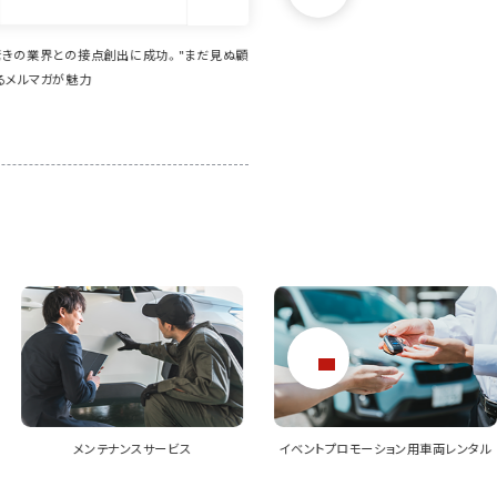
業界とのマッチングを実現。異業種でも効率的に
本業と別の「じゃない方事業」をPR
をPRでき、さらに派生して案件獲得につながるこ
ない業界への発信力を高めたい
イベントプロモーション用車両レンタル
法人向けキャンピングカー販売