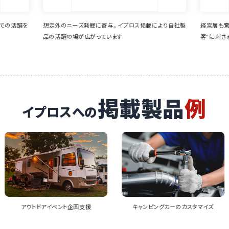
載により自社製
経営層も驚きの業界との接点創出に成功。"まだ見ぬ顧
様々な
客"に刺さるメルマガが魅力
新商品
とも
掲載製品
例
イプロスへの
キャンピングカーのカスタマイズ
メンテナンスサービス