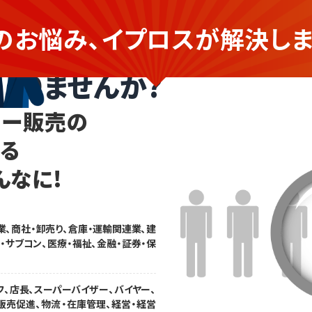
のお悩み、イプロスが
解決しま
ー販売の企業さま
ありませんか?
カー販売の
なる
んなに!
業、商社・卸売り、倉庫・運輸関連業、建
・サブコン、医療・福祉、金融・証券・保
フ、店長、スーパーバイザー、バイヤー、
販売促進、物流・在庫管理、経営・経営