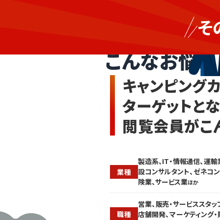
営
キ
業・
そ
ャ
マ
キャンピングカ
ン
ー
ピ
ケ・
こんなお悩み
ン
広
グ
報・
カ
販
キャンピング
ー
促
や
の
ターゲットと
ア
人
ウ
手
閲覧会員がこ
ト
が
ド
足
ア
り
車
ず、
両
キ
製造系、IT・情報通信、運輸
を
ャ
設コンサルタント、ゼネコン
業種
求
ン
険業、サービス業
ほか
め
ピ
る
ン
営業、販売・サービススタッ
タ
グ
店舗開発、マーケティング・
職種
ー
カ