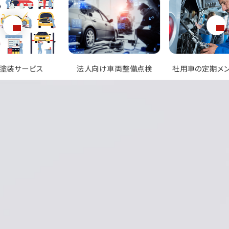
け車両整備点検
社用車の定期メンテナンス
車両の修理サ