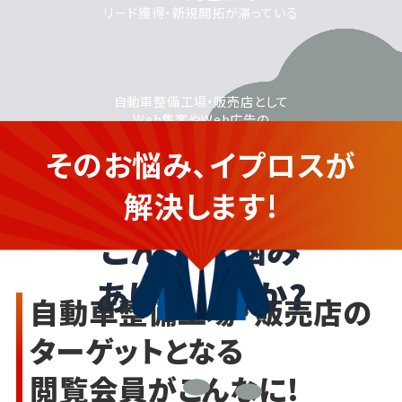
リード獲得・新規開拓が滞っている
自動車整備工場・販売店として
Web集客やWeb広告の
活用に取り組みたいが、
そのお悩み、イプロスが
運用に不安がある
自動車整備工場・販売店の企業
さま
解決します!
こんなお悩み
ありませんか?
自動車整備工場・販売店の
ターゲットとなる
閲覧会員がこんなに!