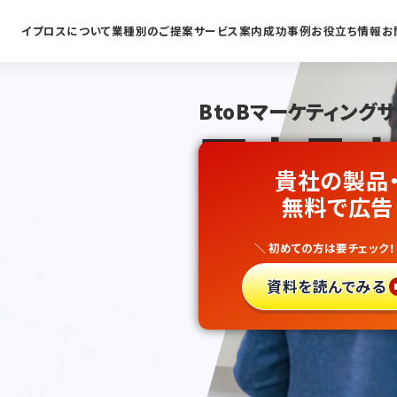
イプロスについて
業種別のご提案
サービス案内
成功事例
お役立ち情報
お
BtoBマーケティング
国内最大
貴社の製品
観光案内
無料で広告
＼ 初めての方は要チェック！
新規開拓
資料を読んでみる