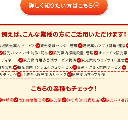
詳しく知りたい方はこちら
例えば、こんな業種の方に
ご活用いただけます！
地域観光案内サービス
観光情報センター管理
観光案内アプリ開発・運営
観光パンフレット制作・配布
観光案内標識設置・管理
オンライン観光案
ーディネート
観光案内用多言語サービス提供
観光案内ウェブサイト運営
研修実施
観光案内コンシェルジュサービス
交通アクセス案内サービス
ルティング
地域特化観光案内サービス
観光案内マップ制作
こちらの業種もチェック！
旅館業
宿泊施設管理業
観光業
旅行業（旅行代理店）
観光バス運