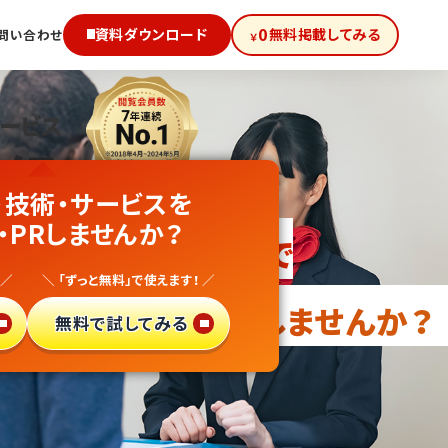
0
資料ダウンロード
無料掲載してみる
問い合わせ
￥
サービス
級!
・技術・サービスを
・PRしませんか？
向け無料PRサイトで
 ／
＼ 「ずっと無料」で使えます！ ／
・異業種参入
しませんか？
無料で試してみる