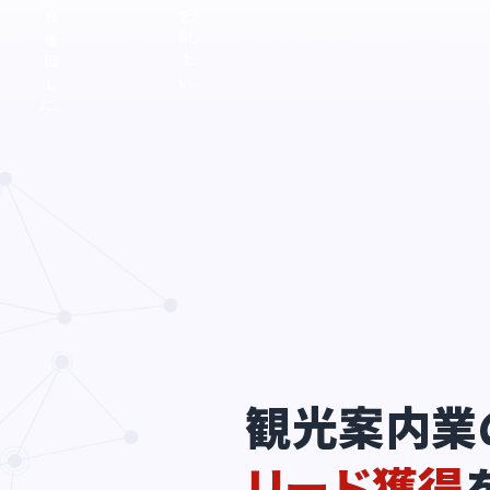
をP
が
Rし
後
た
回
い...
し
に...
観光案内業
リード獲得