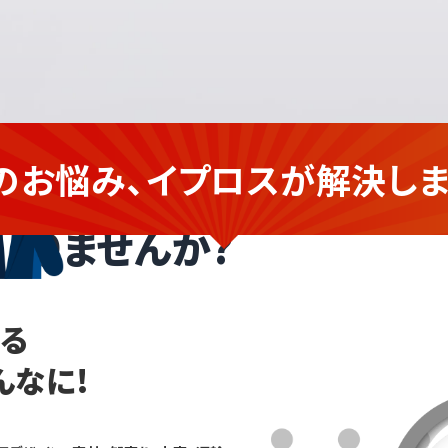
のお悩み、イプロスが
解決しま
業の
企業さま
ありませんか?
なる
んなに!