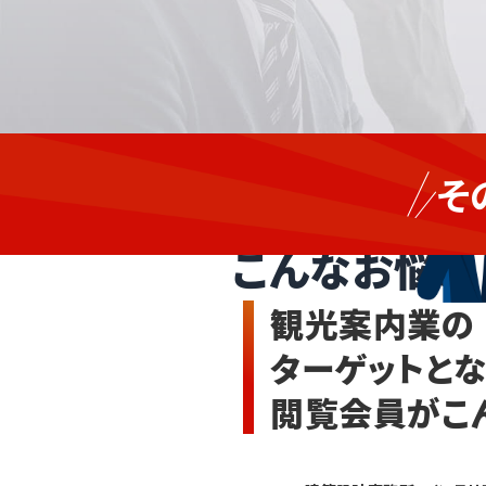
地
製
域
そ
造・
の
観光案内
建
魅
設
力
こんなお悩み
業、
を、
各
新
種
規
観光案内業の
サ
顧
ー
客
ターゲットと
ビ
と
ス
な
閲覧会員がこ
業、
る
官
法
公
人・
庁、
団