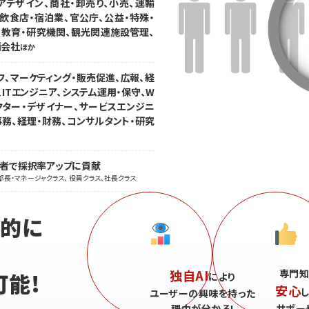
アデザイン、商社・卸売り、小売、運輸
飲食店・宿泊業、官公庁、公益・特殊・
、教育・研究機関、観光関連施設管理、
画会社
ほか
フ、マーケティング・販売促進、広報、経
ITエンジニア、システム運用・保守、W
クター・デザイナー、サービスエンジニ
事務、経理・財務、コンサルタント・研究
職者で採択率アップに貢献
部長・マネージャクラス、 役員クラス、社長クラス
続的に
独自AI
専門知
可能!
により
安心
ユーザーの興味を持った
理由が分かる!
サポー