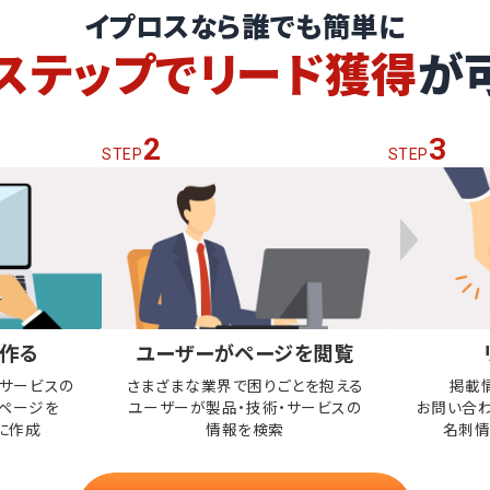
イプロスなら誰でも簡単に
ステップでリード獲得
が
2
3
STEP
STEP
作る
ユーザーがページを閲覧
・サービスの
さまざまな業界で困りごとを抱える
掲載
ページを
ユーザーが
製品・技術・サービスの
お問い合
に作成
情報を検索
名刺情