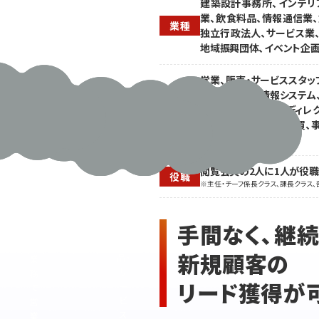
そ
体
建築設計事務所、インテリ
の
向
業、飲食料品、情報通信業、
業種
他
け
独立行政法人、サービス業
ニ
にP
地域振興団体、イベント企
ー
Rし
ズ
案
営業、販売・サービススタッ
の
件
営・経営企画、情報システム、
あ
獲
ebプロデューサー・ディレ
職種
る
得
ア、店舗開発、資材・購買、
幅
に
員
ほか
広
つ
い
なっ
閲覧会員の2人に1人が役
業
げ
役職
※主任・チーフ係長クラス、課長クラス、
種・
た
企
い
業
が
手間なく、継
に
案
製
内
新規顧客の
品・
業
サ
務
リード獲得が
ー
で
ビ
営
ス
業