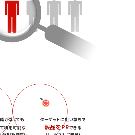
識がなくても
ターゲットに狙い撃ちで
製品をPR
して利用可能な
できる
ト体制を構築!
サービスもご用意!