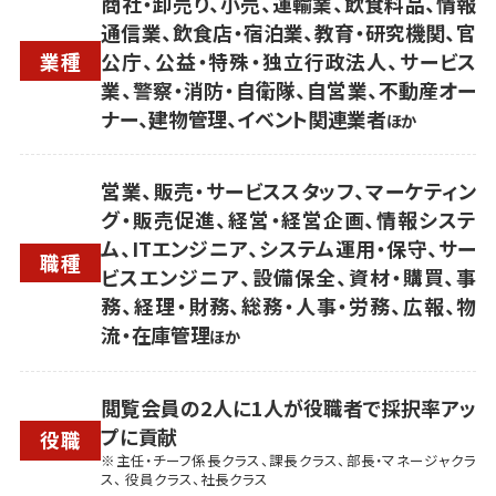
商社・卸売り、小売、運輸業、飲食料品、情報
通信業、飲食店・宿泊業、教育・研究機関、官
業種
公庁、公益・特殊・独立行政法人、サービス
業、警察・消防・自衛隊、自営業、不動産オー
ナー、建物管理、イベント関連業者
ほか
営業、販売・サービススタッフ、マーケティン
グ・販売促進、経営・経営企画、情報システ
ム、ITエンジニア、システム運用・保守、サー
職種
ビスエンジニア、設備保全、資材・購買、事
務、経理・財務、総務・人事・労務、広報、物
流・在庫管理
ほか
閲覧会員の2人に1人が役職者で採択率アッ
プに貢献
役職
※主任・チーフ係長クラス、課長クラス、部長・マネージャクラ
ス、 役員クラス、社長クラス