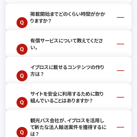
掲載開始までどのくらい時間がかか
りますか？
有償サービスについて教えてくださ
通常、掲載開始までには約2週間ほどお時
い。
間をいただいております。ただし、お客さ
まのご要望や状況により前後する場合もご
ざいますので、詳しくはお気軽に
お問い合
イプロスに載せるコンテンツの作り
有償サービスでは、リード獲得を継続的に
わせ
ください。
方は？
支援するプランや、単発でご利用いただけ
る各種広告メニューをご用意しておりま
す。お客さまのビジネスニーズに沿った最
サイトを安全に利用するために取り
効果的なコンテンツ作成のためのポイント
適なご提案・お見積もりをいたしますの
組んでいることはありますか？
や手法をまとめた記事
を公開しておりま
で、ぜひお問い合わせください。（リード獲
す。操作方法についてご不明点がござい
得プラン・広告メニューの詳細ページは
こ
ましたら
ヘルプサイト
をご覧いただくか、
お
ちら
）
観光バス会社が、イプロスを活用し
観光バス会社が、イプロスを活用して新た
問い合わせフォーム
よりご相談ください。
て新たな法人輸送案件を獲得するに
な法人輸送案件を獲得するには？
は？