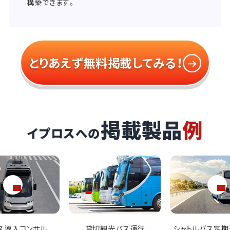
構築できます。
とりあえず無料掲載してみる！
掲載製品
例
イプロスへの
観光バス運行
シャトルバス定期運行契約
MICEイベント送