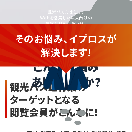
観光バス会社として
Webを活用した法人向けの
集客に挑戦したいが、
Web施策やWeb広告に
そのお悩み、イプロスが
不慣れで不安...
観光バス運行業の
企業さま
解決します!
こんなお悩み
ありませんか?
観光バス運行業の
ターゲットとなる
閲覧会員がこんなに!