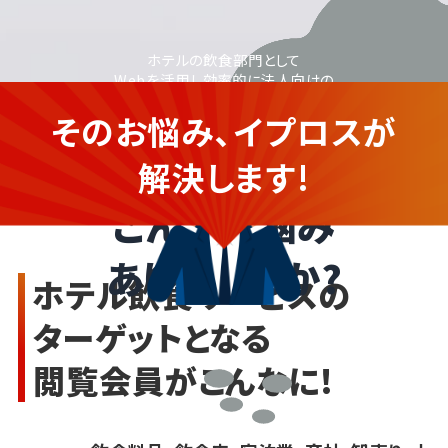
ホテルの飲食部門として
Webを活用し効率的に法人向けの
利用を拡大したいが、
そのお悩み、イプロスが
Web施策や広告配信に疎く不安...
ホテル飲食サービスの
企業さま
解決します!
こんなお悩み
ありませんか?
ホテル飲食サービスの
ターゲットとなる
閲覧会員がこんなに!