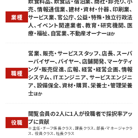
飲食料品、飲食店・宿泊業、商社・卸売り、小
売、情報通信業、建材・資材・什器、印刷業、
業種
サービス業、官公庁、公益・特殊・独立行政法
人、イベント関連業者、教育・研究機関、医
療・福祉、自営業、不動産オーナー
ほか
営業、販売・サービススタッフ、店長、スーパ
ーバイザー、バイヤー、店舗開発、マーケティ
ング・販売促進、広報、経営・経営企画、情報
職種
システム、ITエンジニア、サービスエンジニ
ア、設備保全、資材・購買、栄養士・管理栄養
士
ほか
閲覧会員の2人に1人が役職者で採択率アッ
プに貢献
役職
※主任・チーフ係長クラス、課長クラス、部長・マネージャクラ
ス、 役員クラス、社長クラス