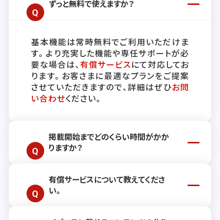
ずっと無料で使えますか？
基本機能は常時無料でご利用いただけま
す。より充実した機能や専任サポートが必
要な場合は、
有償サービス
にて対応してお
ります。お客さまに最適なプランをご提案
させていただきますので、詳細はぜひ
お問
い合わせ
ください。
掲載開始までどのくらい時間がかか
りますか？
有償サービスについて教えてくださ
通常、掲載開始までには約2週間ほどお時
い。
間をいただいております。ただし、お客さ
まのご要望や状況により前後する場合もご
ざいますので、詳しくはお気軽に
お問い合