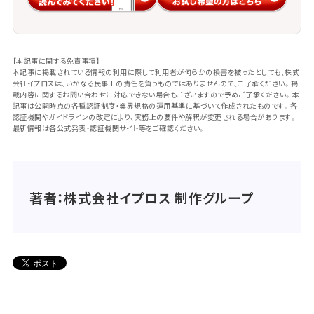
【本記事に関する免責事項】
本記事に掲載されている情報の利用に際して利用者が何らかの損害を被ったとしても、株式
会社イプロスは、いかなる民事上の責任を負うものではありませんので、ご了承ください。掲
載内容に関するお問い合わせに対応できない場合もございますので予めご了承ください。本
記事は公開時点の各種認証制度・業界規格の運用基準に基づいて作成されたものです。各
認証機関やガイドラインの改定により、実務上の要件や解釈が変更される場合があります。
最新情報は各公式発表・認証機関サイト等をご確認ください。
著者：株式会社イプロス 制作グループ