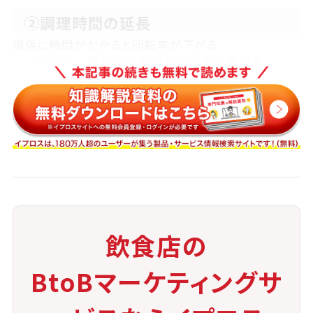
②調理時間の延長
提供に時間がかかると回転率が下がる
→ メニュー数を絞り、仕込みで効率化を図る
③人材教育の必要性
スタッフの理解と共感が欠かせないため、教育・研修が
重要 → 導入前からの準備と定期的な学びの機会を設
ける ・④集客面での即効性の弱さ 派手さはないため、
集客に時間がかかる場合も → コンセプトをしっかり伝
える販促と、SNSでの継続的発信が鍵 ・⑤利益構造の
見直し 単価設定や営業スタイルを含め、利益の出し方
を再構築 → コース料理や体験型メニューなどで価値
飲食店の
を高める
スローフードは「すぐに結果が出る」ものではありませ
んが、しっかりと取り組めば、中長期的な安定に寄与す
BtoBマーケティングサ
る選択肢となります。