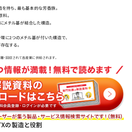
環構造を持ち、最も基本的な芳香族。
原料。
ゼン環にメチル基が結合した構造。
ベンゼン環に2つのメチル基が付いた構造で、
が存在する。
分離・回収されて各産業に供給されます。
TXの製造と役割