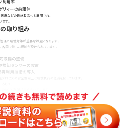
い利用率
性ポリマーの前駆体
、医療などの最終製品へと展開され、
います。
界の取り組み
全管理と環境対策が重要な課題となります。
り、各国で厳しい規制が設けられています。
換気設備の整備
や検知センサーの設置
収再利用技術の導入
製造プロセスの安全性向上と環境負荷の低減を図っています。
に応じて、
体でのCO₂削減が求められています。