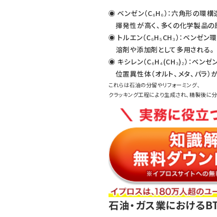
◉ ベンゼン（C₆H₆）：六角形の
揮発性が高く、多くの化学製品の
◉ トルエン（C₆H₅CH₃）：ベン
溶剤や添加剤として多用される。
◉ キシレン（C₆H₄(CH₃)₂）：
位置異性体（オルト、メタ、パラ）
これらは石油の分留やリフォーミング、
クラッキング工程により生成され、精製後に
石油・ガス業におけるB