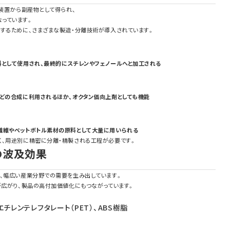
グ装置から副産物として得られ、
っています。
給するために、さまざまな製造・分離技術が導入されています。
料として使用され、最終的にスチレンやフェノールへと加工される
などの合成に利用されるほか、オクタン価向上剤としても機能
繊維やペットボトル素材の原料として大量に用いられる
く、用途別に精密に分離・精製される工程が必要です。
の波及効果
り、幅広い産業分野での需要を生み出しています。
が広がり、製品の高付加価値化にもつながっています。
エチレンテレフタレート（PET）、ABS樹脂