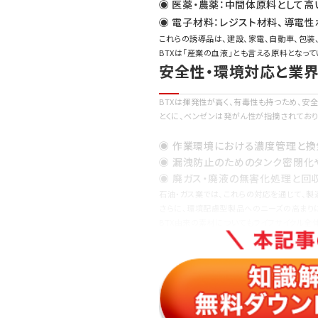
◉ 医薬・農薬：中間体原料として高
◉ 電子材料：レジスト材料、導電
これらの誘導品は、建設、家電、自動車、包装
BTXは「産業の血液」とも言える原料となって
安全性・環境対応と業
BTXは揮発性が高く、有毒性も持つため、安
とくに、ベンゼンは発がん性が指摘されてお
◉ 作業環境における濃度管理と
◉ 漏洩防止のためのタンク密閉化
◉ 廃ガス・廃液の無害化処理と回
石油・ガス業では、これらの対応を通じて、
さらに、環境配慮型製品へのニーズの高まり
BTX由来の素材についてもライフサイクル全