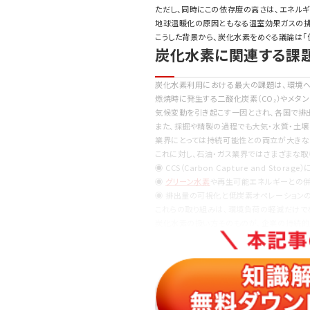
ただし、同時にこの依存度の高さは、エネルギ
地球温暖化の原因ともなる温室効果ガスの排
こうした背景から、炭化水素をめぐる議論は「
炭化水素に関連する課
炭化水素利用における最大の課題は、環境へ
燃焼時に発生する二酸化炭素（CO₂）やメタ
気候変動を引き起こす一因とされ、各国で排
また、採掘や精製の過程でも大気・水質・土
業界にとっては持続可能性との両立が大きな
これに対し、石油・ガス業界ではさまざまな取
◉ CCS（Carbon Capture and St
◉
グリーン水素
や再生可能エネルギーとの
◉ 排出量の可視化と低炭素オペレーション
これらの取り組みは、環境負荷の軽減だけで
炭化水素の扱い方そのものが、企業の持続的