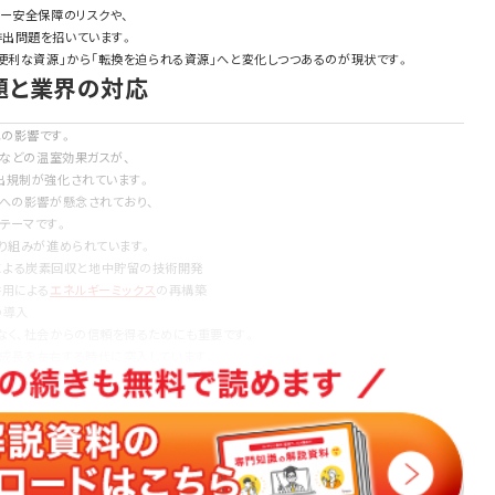
ー安全保障のリスクや、
出問題を招いています。
便利な資源」から「転換を迫られる資源」へと変化しつつあるのが現状です。
題と業界の対応
の影響です。
ンなどの温室効果ガスが、
出規制が強化されています。
壌への影響が懸念されており、
テーマです。
り組みが進められています。
orage）による炭素回収と地中貯留の技術開発
併用による
エネルギーミックス
の再構築
の導入
なく、社会からの信頼を得るためにも重要です。
成長を左右する時代に突入しています。