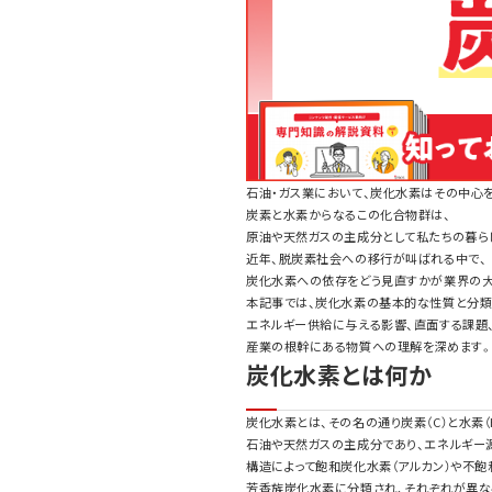
石油・ガス業において、炭化水素はその中心
炭素と水素からなるこの化合物群は、
原油や天然ガスの主成分として私たちの暮ら
近年、脱炭素社会への移行が叫ばれる中で、
炭化水素への依存をどう見直すかが業界の大
本記事では、炭化水素の基本的な性質と分類
エネルギー供給に与える影響、直面する課題
産業の根幹にある物質への理解を深めます
炭化水素とは何か
炭化水素とは、その名の通り炭素（C）と水素
石油や天然ガスの主成分であり、エネルギー
構造によって飽和炭化水素（アルカン）や不飽和
芳香族炭化水素に分類され、それぞれが異な