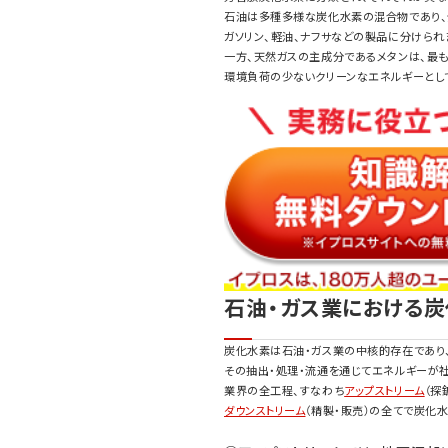
石油は多種多様な炭化水素の混合物であり、
ガソリン、軽油、ナフサなどの製品に分けられ
一方、天然ガスの主成分であるメタンは、最
環境負荷の少ないクリーンなエネルギーとし
石油・ガス業における
炭化水素は石油・ガス業の中核的存在であり
その抽出・処理・流通を通じてエネルギーが
業界の全工程、すなわち
アップストリーム
（探
ダウンストリーム
（精製・販売）の全てで炭化