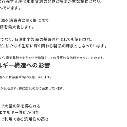
に存在する炭化水素資源の発見と抽出が主な業務となり、
んでいます。
資源を消費者に届く形にまで
価値を最大化します。
でなく、石油化学製品の基礎原料としても使用され、
ど、私たちの生活に深く関わる製品の源泉ともなっています。
なく、産業基盤を支える化学物質としての多面的な価値を持っているのです。
ルギー構造への影響
素への依存度が高い状態にあります。
％が化石燃料、特に炭化水素に由来しています。
量で大量の熱を得られる
のエネルギー供給が可能
途で利用できる汎用性の高さ