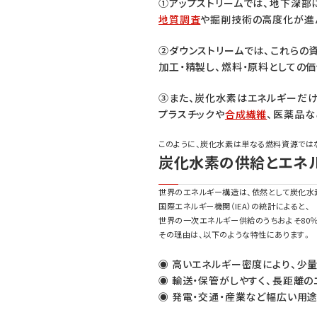
①アップストリームでは、地下深部
地質調査
や掘削技術の高度化が進
②ダウンストリームでは、これらの
加工・精製し、燃料・原料としての
③また、炭化水素はエネルギーだけ
プラスチックや
合成繊維
、医薬品な
このように、炭化水素は単なる燃料資源では
炭化水素の供給とエネ
世界のエネルギー構造は、依然として炭化水
国際エネルギー機関（IEA）の統計によると、
世界の一次エネルギー供給のうちおよそ80
その理由は、以下のような特性にあります。
◉ 高いエネルギー密度により、少
◉ 輸送・保管がしやすく、長距離
◉ 発電・交通・産業など幅広い用