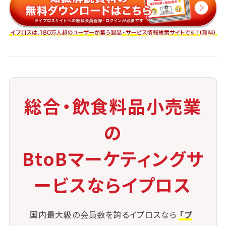
たとえば、開店前や
アイドルタイム
を活用して日常的
なフェイスアップの時間を設けたり、
チェックリストを活用して状態を可視化することで、継
続的な意識づけが可能になります。
さらに、写真を使ったビフォーアフターの記録や、優良
事例の共有など、視覚的な訴求もスタッフ教育に効果
総合・飲食料品小売業
的です。
の
BtoBマーケティングサ
ービスならイプロス
国内最大級の会員数を誇るイプロスなら
「プ