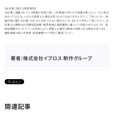
【本記事に関する免責事項】
本記事に掲載されている情報の利用に際して利用者が何らかの損害を被ったとしても、株式
会社イプロスは、いかなる民事上の責任を負うものではありませんので、ご了承ください。掲
載内容に関するお問い合わせに対応できない場合もございますので予めご了承ください。本
記事は公開時点の各種認証制度・業界規格の運用基準に基づいて作成されたものです。各
認証機関やガイドラインの改定により、実務上の要件や解釈が変更される場合があります。
最新情報は各公式発表・認証機関サイト等をご確認ください。
著者：株式会社イプロス 制作グループ
関連記事