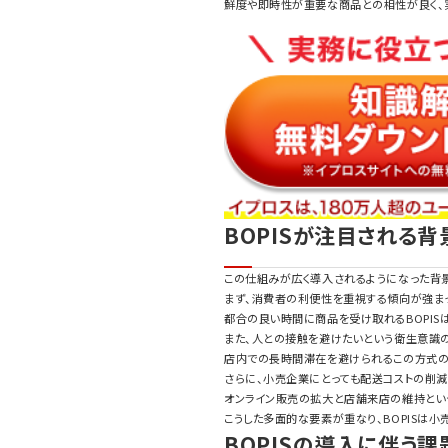
鮮度や即時性が重要な商品との相性が良く、
BOPISが注目される背
この仕組みが広く導入されるようになった背
まず、消費者の利便性を重視する傾向が強まっ
都合の良い時間に商品を受け取れるBOPIS
また、人との接触を避けたいという衛生意識の
店内での長時間滞在を避けられるこの方式の
さらに、小売企業にとっても配送コストの削減
オンライン販売の拡大と店舗来店の維持とい
こうした多面的な要素が重なり、BOPISは
BOPISの導入に伴う