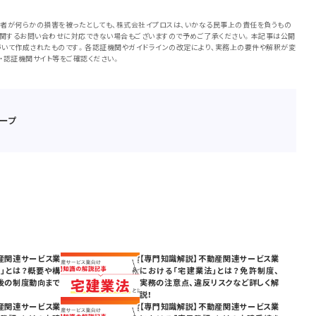
者が何らかの損害を被ったとしても、株式会社イプロスは、いかなる民事上の責任を負うもの
に関するお問い合わせに対応できない場合もございますので予めご了承ください。本記事は公開
いて作成されたものです。各認証機関やガイドラインの改定により、実務上の要件や解釈が変
・認証機関サイト等をご確認ください。
ープ
産関連サービス業
【専門知識解説】不動産関連サービス業
」とは？概要や構
における「宅建業法」とは？免許制度、
後の制度動向まで
実務の注意点、違反リスクなど詳しく解
説！
産関連サービス業
【専門知識解説】不動産関連サービス業