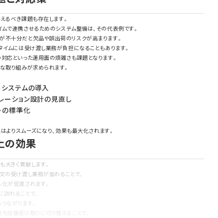
越えるべき課題も存在します。
イムで連携させるためのシステム整備は、その代表例です。
が不十分だと欠品や誤出荷のリスクが高まります。
クタイムには受け渡し業務が負担になることもあります。
の対応といった運用面の煩雑さも課題となります。
うな取り組みが求められます。
るシステムの導入
レーション設計の見直し
ーの標準化
導入はよりスムーズになり、効果も最大化されます。
務上の効果
にも大きく貢献します。
注文の受け渡し業務が加わることで、
ル化が促進されます。
に訪れることで、
もつながります。
送を店舗受け取りに切り替えることで、