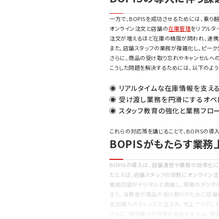
一方で、BOPISを成功させるためには、乗り
オンライン注文と店舗の
在庫管理
をリアルタ
注文が増えるほど在庫の精度が問われ、連携
また、店舗スタッフの業務が複雑化し、ピー
さらに、商品の受け取り忘れやキャンセルへ
こうした問題を解決するためには、以下のよ
◉ リアルタイムな在庫情報を支え
◉ 受け渡し業務を円滑にするオペ
◉ スタッフ教育の強化と業務フロ
これらの対応策を講じることで、BOPISの
BOPISがもたらす業
BOPISの導入は、店舗運営や業務の効率化
たとえば、店舗スタッフの役割にオンライン
業務内容がデジタルと直結し、現場のデジタ
また、消費者が商品の受け取りのために店舗
追加購入のチャンスが生まれ、売上アップに
さらに、物流面での効果も見逃せません。配