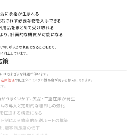
生活に余裕が生まれる
左右されず必要な物を入手できる
日用品をまとめて受け取れる
により、計画的な購買が可能になる
い物」が大きな負担となることもあり、
く向上しています。
応策
用にはさまざまな課題が伴います。
、
在庫管理
や配送タイミングの難易度が高まる傾向にあります。
です。
動がうまくいかず、欠品・二重在庫が発生
テムの導入と定期的な棚卸しの強化
率を圧迫する構造になる
ット制による効率的配送ルートの構築
延、顧客満足度の低下