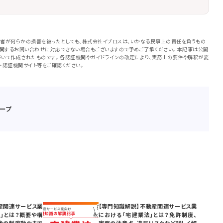
者が何らかの損害を被ったとしても、株式会社イプロスは、いかなる民事上の責任を負うもの
に関するお問い合わせに対応できない場合もございますので予めご了承ください。本記事は公開
いて作成されたものです。各認証機関やガイドラインの改定により、実務上の要件や解釈が変
・認証機関サイト等をご確認ください。
ープ
産関連サービス業
【専門知識解説】不動産関連サービス業
」とは？概要や構
における「宅建業法」とは？免許制度、
後の制度動向まで
実務の注意点、違反リスクなど詳しく解