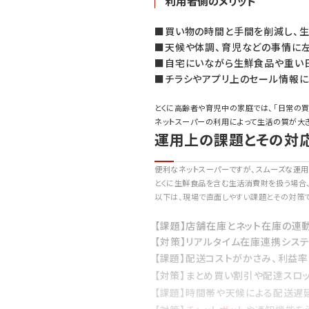
利用者側のメリット
■買い物の時間と手間を削減し、
■天候や体調、育児などの事情に
■自宅にいながら生鮮食品や重い
■チラシやアプリ上のセール情報
とくに高齢者や育児中の家庭では、「日常の買
ネットスーパーの利用によって生活の質が大き
運用上の課題とその対
便利なネットスーパーですが、スムーズな運
とくに生鮮食品を含む生活消費財を扱う場合
以下は、現場で直面しやすい課題とその対策
【課題】店舗在庫とネット在庫の連
【対策】リアルタイム在庫連携シス
【課題】配送コストがかさみ、利益
【対策】まとめ買い割引や配達スロ
【課題】時間帯や天候による配送遅