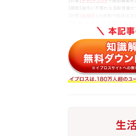
【対策】
チャットボット
や通知機能を
【課題】操作に不慣れな高齢者層が
【対策】
紙媒体
との連動や電話注文
このように、ネットスーパーは単なるオンライ
店舗・物流・カスタマーサービスが一体となっ
生