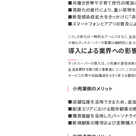
■共働き世帯や子育て世代の増加
■高齢化の進行により、重い荷物
■新型感染症拡大をきっかけに「
■スマートフォンとアプリの普及に
こうした変化は一時的なブームではなく、生
今後もネットスーパーの需要は継続的に拡大
導入による業界への影
ネットスーパーの導入は、小売業の運営体制
生活消費財を取り扱う事業者にとって、これ
サービスの質や収益構造を大きく変える要因
小売業側のメリット
■店舗在庫を活用できるため、追
■配達エリアにおける既存顧客の
■購買履歴を活用したパーソナライ
■新規顧客の獲得および定期購入