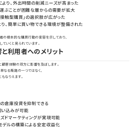
により、外出時間の削減ニーズが高まった
を運ぶことが困難な層からの需要が拡大
非接触型購買」の選択肢が広がった
より、簡単に買い物できる環境が整備された
活者の根本的な購買行動の変容を示しており、
していくと見られています。
響と利用者へのメリット
と顧客体験の双方に影響を及ぼします。
は単なる販路の一つではなく、
ともなりえます。
加の倉庫投資を抑制できる
囲い込みが可能
ズドマーケティングが実現可能
モデルの構築による安定収益化