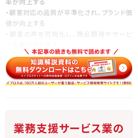
率が向上する
・顧客対応の品質が平準化され、ブランド価
値が向上する
・顧客の声を可視化し、商品開発やサービ
ス改善に活かせる
・対応履歴の蓄積により、顧客ごとのパーソ
ナライズが可能になる
・業務支援サービス業として、導入・運営・
分析までを包括支援できる
注意点
業務支援サービス業の
・チャネルごとの対応のばらつきがCXの低