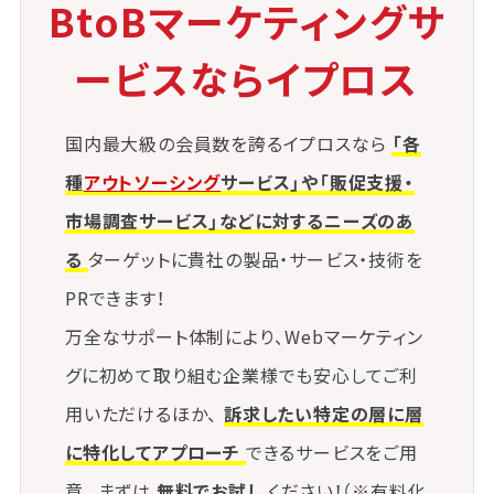
下を招く可能性がある
BtoBマーケティングサ
・応対の属人化が進むと、品質維持が困難
ービスならイプロス
になる
・顧客対応に追われ、改善活動の時間が確
国内最大級の会員数を誇るイプロスなら
「各
保できなくなることがある
種
アウトソーシング
サービス」や「販促支援・
・新たなツール導入にあたり、現場の理解と
市場調査サービス」などに対するニーズのあ
運用教育が不可欠
る
ターゲットに貴社の製品・サービス・技術を
・対応履歴や顧客データのセキュリティ管理
PRできます！
にも十分な配慮が必要
万全なサポート体制により、Webマーケティン
グに初めて取り組む企業様でも安心してご利
用いただけるほか、
訴求したい特定の層に層
に特化してアプローチ
できるサービスをご用
意。まずは
無料でお試し
ください！（※有料化