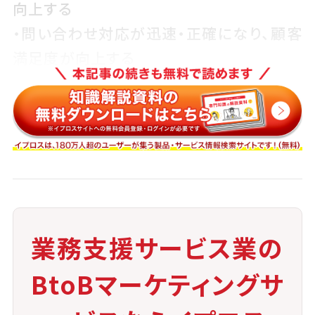
向上する
・問い合わせ対応が迅速・正確になり、顧客
満足度が向上する
・顧客の傾向分析やターゲティングが容易
になる
・継続的なデータ活用により、LTVの最大化
が目指せる
注意点
業務支援サービス業の
・導入だけで効果は出ず、運用設計と定着
BtoBマーケティングサ
支援が不可欠
・入力の属人化やルール逸脱によりデータ