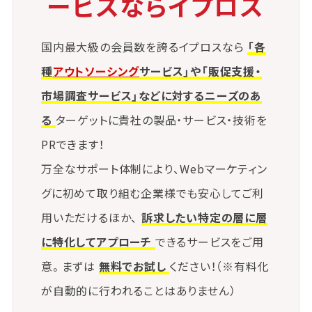
ービスならイプロス
精度が低下する恐れ
・目的が不明確だと、「使われないCRM」に
国内最大級の会員数を誇るイプロスなら
「各
なる
種
アウトソーシング
サービス」や「販促支援・
・他システムとの連携が複雑で、設計段階か
市場調査サービス」などに対するニーズのあ
らの検討が必要
る
ターゲットに貴社の製品・サービス・技術を
・成果が出るまでに一定の期間と教育コス
PRできます！
トを要する
万全なサポート体制により、Webマーケティン
グに初めて取り組む企業様でも安心してご利
用いただけるほか、
訴求したい特定の層に層
に特化してアプローチ
できるサービスをご用
意。まずは
無料でお試し
ください！（※有料化
が自動的に行われることはありません）