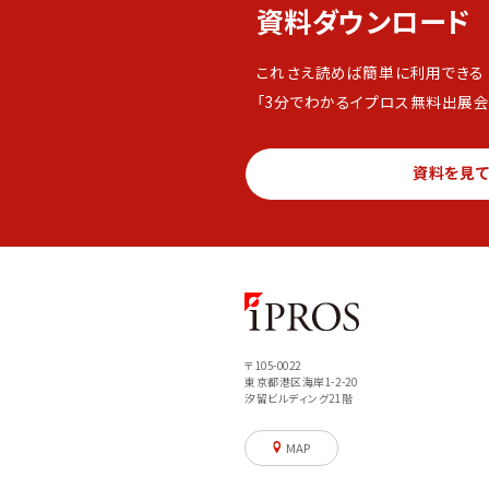
資料ダウンロード
これさえ読めば簡単に利用できる
「3分でわかるイプロス無料出展会
資料を見
〒105-0022
東京都港区海岸1-2-20
汐留ビルディング21階
MAP