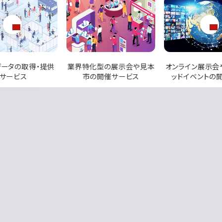
型の展示会や見本
オンライン展示会やハイブリ
出展ブースの企画
開催サービス
ッドイベントの開催支援
営サポー