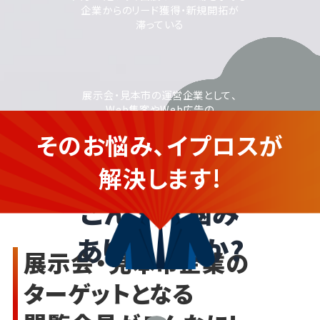
企業からのリード獲得・新規開拓が
滞っている
展示会・見本市の運営企業として、
Web集客やWeb広告の
活用に取り組みたいが、
そのお悩み、イプロスが
運用に不安がある
展示会・見本市の企業さま
解決します!
こんなお悩み
ありませんか?
展示会・見本市企業の
ターゲットとなる