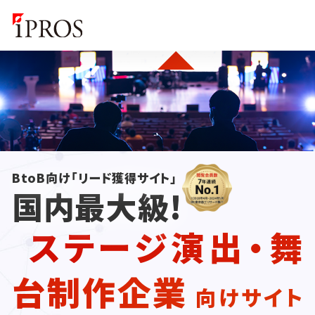
BtoB向け「リード獲得サイト」
国内最大級!
ステージ演出・舞
台制作企業
向けサイト