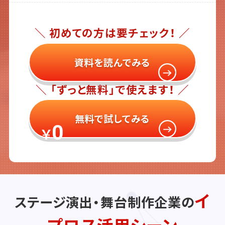
＼ 初めての方は要チェック！ ／
資料を読んでみる
＼ 「ずっと無料」で使えます！ ／
無料で試してみる
0
￥
イ
ステージ演出・舞台制作企業の
プロス活用シーン