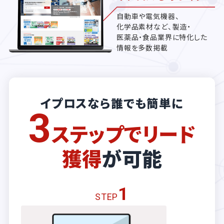
自動車や電気機器、
化学品素材など、製造・
医薬品・食品業界に特化した
情報を多数掲載
イプロスなら誰でも簡単に
3
ステップでリード
獲得
が可能
1
STEP