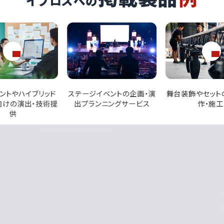
イプロスへの
イベントの企画・演
舞台装飾やセットの設計・制
企業イベントや
ンニングサービス
作・施工
テージ演出サ