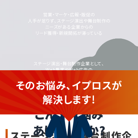
営業・マーケ・広報・販促の
人手が足りず、ステージ演出や舞台制作の
ニーズがある企業からの
リード獲得・新規開拓が滞っている
ステージ演出・舞台制作企業として、
Web集客やWeb広告の
活用に取り組みたいが、
そのお悩み、イプロスが
運用に不安がある
ステージ演出・舞台制作の企業さ
ま
解決します!
こんなお悩み
ありませんか?
ステージ演出・舞台制作企