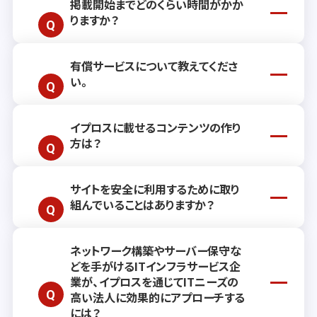
掲載開始までどのくらい時間がかか
りますか？
有償サービスについて教えてくださ
通常、掲載開始までには約2週間ほどお時
い。
間をいただいております。ただし、お客さ
まのご要望や状況により前後する場合もご
ざいますので、詳しくはお気軽に
お問い合
イプロスに載せるコンテンツの作り
有償サービスでは、リード獲得を継続的に
わせ
ください。
方は？
支援するプランや、単発でご利用いただけ
る各種広告メニューをご用意しておりま
す。お客さまのビジネスニーズに沿った最
サイトを安全に利用するために取り
効果的なコンテンツ作成のためのポイント
適なご提案・お見積もりをいたしますの
組んでいることはありますか？
や手法をまとめた記事
を公開しておりま
で、ぜひお問い合わせください。（リード獲
す。操作方法についてご不明点がござい
得プラン・広告メニューの詳細ページは
こ
ましたら
ヘルプサイト
をご覧いただくか、
お
ちら
）
ネットワーク構築やサーバー保守な
当社では、お客さまが安心してサービスを
問い合わせフォーム
よりご相談ください。
どを手がけるITインフラサービス企
ご利用いただけるよう、不正アクセスや不
業が、イプロスを通じてITニーズの
正トラフィックの検知、なりすまし対策、マ
高い法人に効果的にアプローチする
ルウェア対策など、複数の角度から安全対
には？