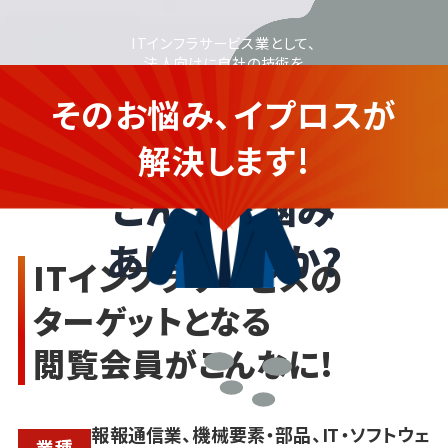
ITインフラサービス業として、
法人向けに自社の技術を
もっと広めたいが、Web集客や広告の
そのお悩み、イプロスが
ノウハウがなく不安を感じている...
ITインフラサービスの
企業さま
解決します!
こんなお悩み
ありませんか?
ITインフラサービスの
ターゲットとなる
閲覧会員がこんなに!
報報通信業、機械要素・部品、IT・ソフトウェ
業種