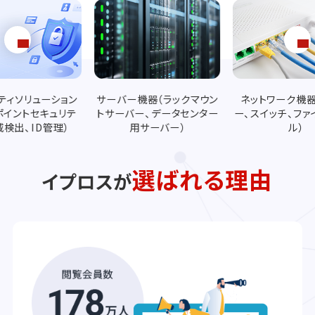
機器（ラックマウン
ネットワーク機器（ルータ
クラウドサービス（I
ー、データセンター
ー、スイッチ、ファイアウォー
aS、SaaS
用サーバー）
ル）
…
選ばれる理由
イプロスが