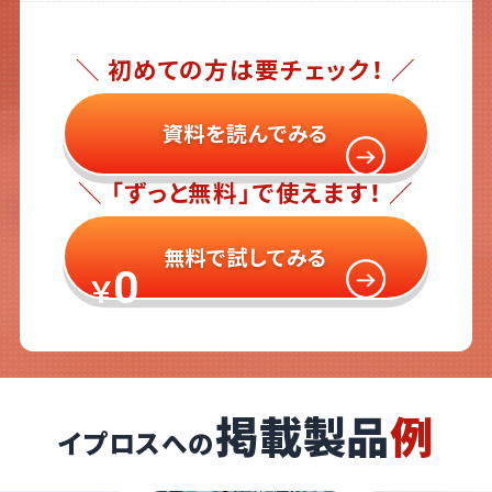
＼ 初めての方は要チェック！ ／
資料を読んでみる
＼ 「ずっと無料」で使えます！ ／
無料で試してみる
0
￥
掲載製品
例
イプロスへの