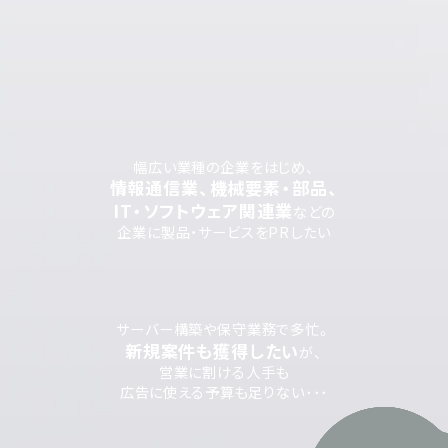
幅広い業種の企業をはじめ、
情報通信業、機械要素・部品、
IT・ソフトウェア関連業
などの
企業に製品・サービスをPRしたい
サーバー構築や保守業務で多忙。
新規案件も獲得したい
が、
営業に割ける人手も
広告に使える予算も足りない･･･