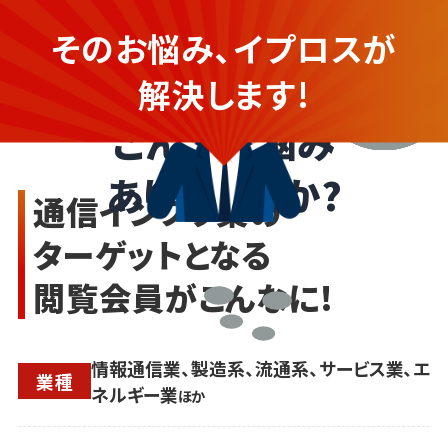
広告や集客の
そのお悩み、イプロスが
ノウハウがなくて不安...
通信インフラ業の企業さま
解決します!
こんなお悩み
ありませんか?
通信インフラ業の
ターゲットとなる
閲覧会員がこんなに!
情報通信業、製造系、流通系、サービス業、エ
業種
ネルギー業
ほか