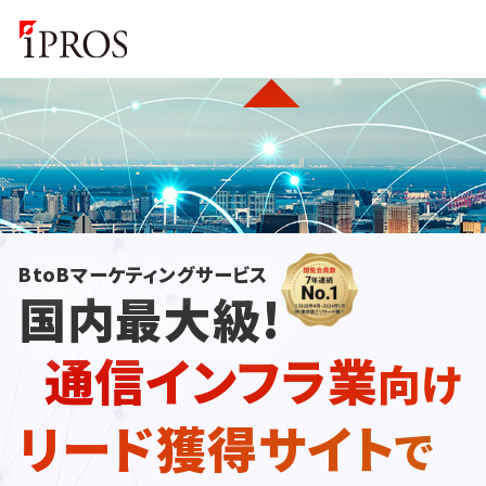
BtoBマーケティングサービス
国内最大級!
通信インフラ業
向け
リード獲得サイト
で