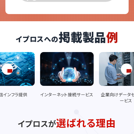
掲載製品
例
イプロスへの
ネット接続サービス
企業向けデータセンターサ
クラウド通信
ービス
選ばれる理由
イプロスが