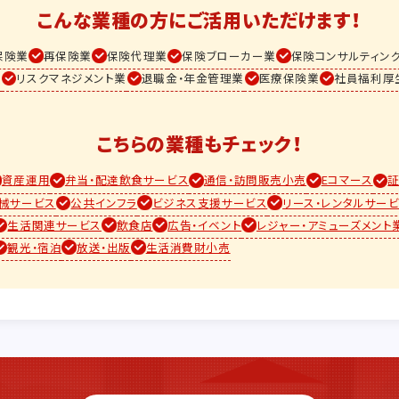
こんな業種の方に
ご活用いただけます！
保険業
再保険業
保険代理業
保険ブローカー業
保険コンサルティン
業
リスクマネジメント業
退職金・年金管理業
医療保険業
社員福利厚
こちらの業種もチェック！
資産運用
弁当・配達飲食サービス
通信・訪問販売小売
Eコマース
機械サービス
公共インフラ
ビジネス支援サービス
リース・レンタルサー
生活関連サービス
飲食店
広告・イベント
レジャー・アミューズメント
観光・宿泊
放送・出版
生活消費財小売