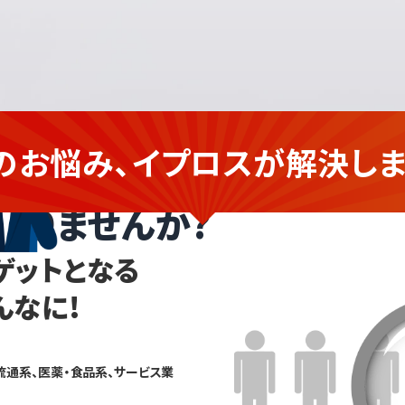
のお悩み、イプロスが
解決しま
企業さま
ありませんか?
ゲットとなる
んなに!
流通系、医薬・食品系、サービス業