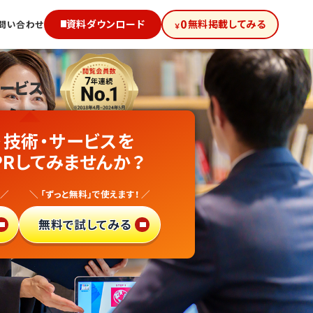
0
資料ダウンロード
無料掲載してみる
問い合わせ
￥
サービス
級!
・技術・サービスを
PRしてみませんか？
け
 ／
＼ 「ずっと無料」で使えます！ ／
得サイト
で
無料で試してみる