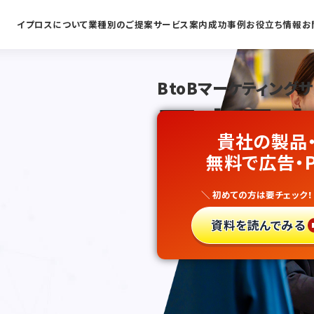
イプロスについて
業種別のご提案
サービス案内
成功事例
お役立ち情報
お
BtoBマーケティング
国内最大
貴社の製品
保険業
無料で広告・
向
＼ 初めての方は要チェック！
リード獲
資料を読んでみる