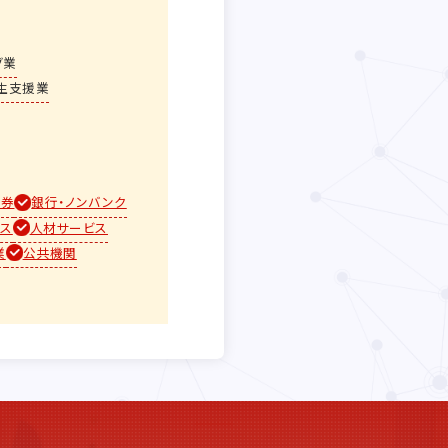
グ業
生支援業
証券
銀行・ノンバンク
ビス
人材サービス
業
公共機関