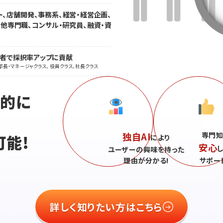
ー、店舗開発、事務系、経営・経営企画、
の他専門職、コンサル・研究員、融資・資
職者で採択率アップに貢献
部長・マネージャクラス、 役員クラス、社長クラス
続的に
独自AI
専門知
可能!
により
安心
ユーザーの興味を持った
理由が分かる!
サポー
詳しく知りたい方はこちら