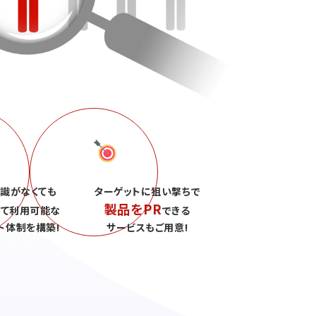
識がなくても
ターゲットに狙い撃ちで
製品をPR
して利用可能な
できる
ト体制を構築!
サービスもご用意!