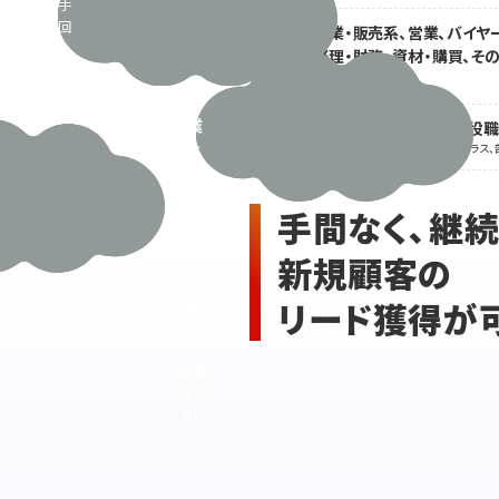
に手
サ
が回
営業・販売系、営業、バイヤ
ー
らな
経理・財務、資材・購買、そ
職種
ビ
い。
産運用
ほか
人手
ス
も予
業
閲覧会員の2人に1人が役
役職
算も
な
※主任・チーフ係長クラス、課長クラス、
限ら
ど
れて
の
い
手間なく、継
ター
る･･･
ゲッ
新規顧客の
トに
製
リード獲得が
品・
サ
ー
ビス
をP
Rし
たい