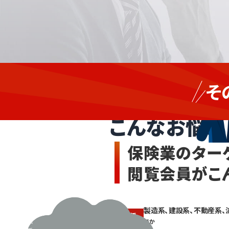
新し
製
い契
そ
約先
造、
保険業の
を増
建
やし
設、
こんなお悩み
たい
流
が、
通、
顧客
保険業の
ター
対応
不
や保
動
閲覧会員がこ
全業
産、
務で
医
日々
薬・
が過
製造系、建設系、不動産系、
ぎ、
食
業種
営業
ほか
品、