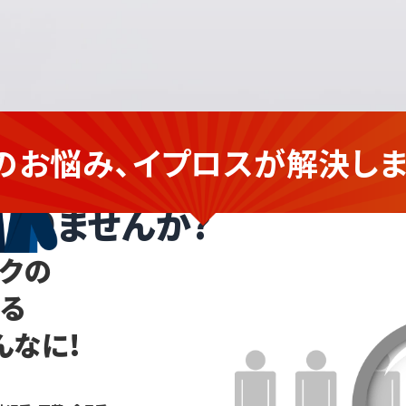
のお悩み、イプロスが
解決しま
ンクの
企業さま
ありませんか?
ンクの
なる
んなに!