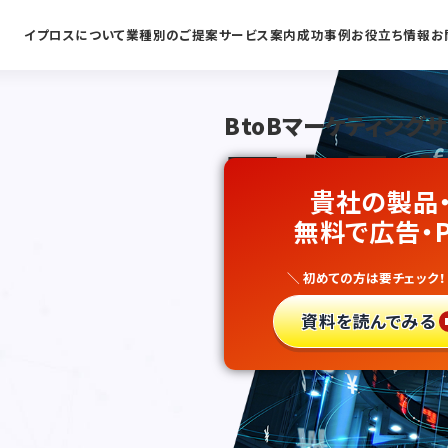
イプロスについて
業種別のご提案
サービス案内
成功事例
お役立ち情報
お
BtoBマーケティング
国内最大
貴社の製品
銀行・ノ
無料で広告・
＼ 初めての方は要チェック！
リード獲
資料を読んでみる