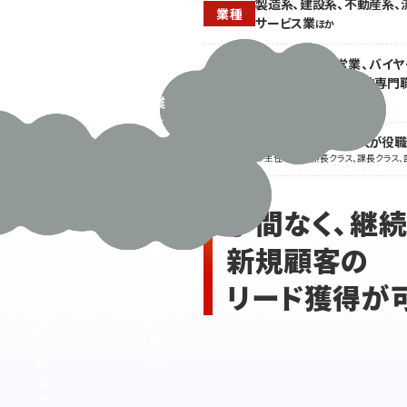
た
製造系、建設系、不動産系、
サ
業種
い
サービス業
ほか
ー
が、
ビ
新
営業・販売系、営業、バイヤ
ス
規
買、経理・財務、その他専門
職種
業
開
か
な
拓
ど
閲覧会員の2人に1人が役
に
役職
の
※主任・チーフ係長クラス、課長クラス、
ま
ター
で
ゲッ
手
手間なく、継
トに
が
製
回
新規顧客の
品・
ら
サ
な
リード獲得が
ー
い。
ビス
営
をP
業
Rし
も
たい
広
告
予