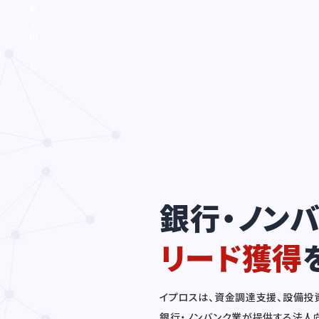
算
も
限
ら
れ
て
い
る...
銀行・ノン
リード獲得
イプロスは、資金調達支援、設備投資
銀行・ノンバンク業が提供する法人