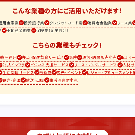
こんな業種の方に
ご活用いただけます！
信用金庫業
投資銀行業
クレジットカード業
消費者金融業
リース業
業
不動産金融業
保険業（企業向け）
こちらの業種もチェック！
資産運用
弁当・配達飲食サービス
保険
通信・訪問販売小売
Eコマ
公共インフラ
ビジネス支援サービス
リース・レンタルサービス
人材サ
生活関連サービス
飲食店
広告・イベント
レジャー・アミューズメント
観光・宿泊
放送・出版
生活消費財小売