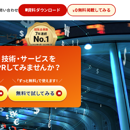
0
資料ダウンロード
無料掲載してみる
問い合わせ
￥
サービス
級!
・技術・サービスを
ンバンク
PRしてみませんか？
向け
 ／
＼ 「ずっと無料」で使えます！ ／
得サイト
で
無料で試してみる