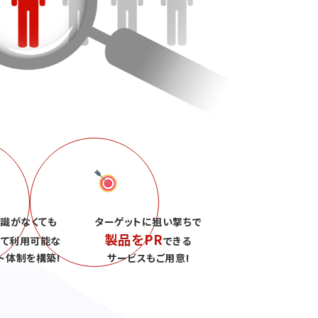
識がなくても
ターゲットに狙い撃ちで
製品をPR
して利用可能な
できる
ト体制を構築!
サービスもご用意!