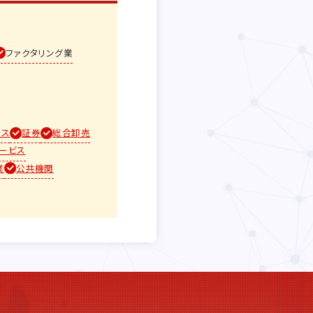
ファクタリング業
ース
証券
総合卸売
ービス
業
公共機関