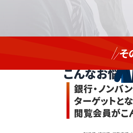
企
製
業
そ
向
造、
銀行・ノンバ
け
建
の
設、
こんなお悩み
融
流
資
通、
や
銀行・ノンバ
リ
不
ー
動
ターゲットと
ス
産、
提
医
閲覧会員がこ
案
薬・
を
広
食
げ
品、