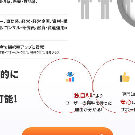
流通系、医薬・食品系、
ー、事務系、経営・経営企画、資材・購
職、コンサル・研究員、融資・資産運用
ほ
職者で採択率アップに貢献
部長・マネージャクラス、 役員クラス、社長クラス
続的に
独自AI
専門知
可能!
により
安心
ユーザーの興味を持った
理由が分かる!
サポー