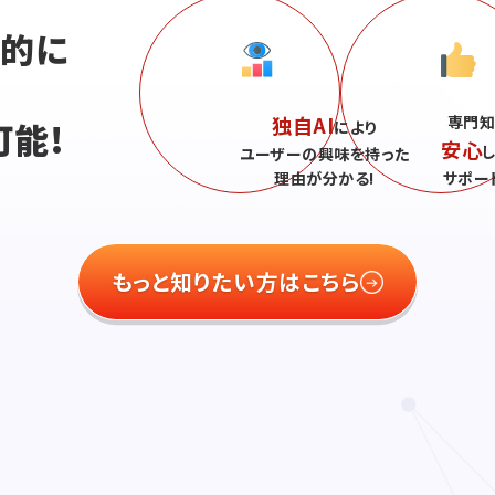
続的に
独自AI
専門知
可能!
により
安心
ユーザーの興味を持った
理由が分かる!
サポー
もっと知りたい方はこちら