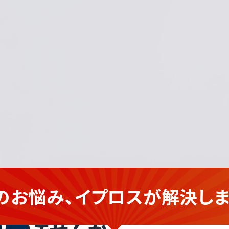
のお悩み、イプロスが
解決しま
建設業の
企業さま