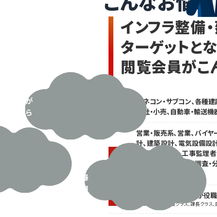
こんなお悩み
サ
との
ブ
調整
インフラ整備
に追
コ
わ
ン、
ターゲットと
れ、
各
新規
種
閲覧会員がこ
案件
工
の獲
事
得に
業、
手が
ゼネコン・サブコン、各種建
流
業種
回ら
商社・小売、自動車・輸送機
通
な
系、
営業・販売系、営業、バイヤ
い。
輸
計、建築設計、電気設備設計
営業
送
建築施工管理・工事監理者
職種
も広
全、環境保全・管理・調査・
機
告費
買
も限
ほか
器
られ
関
てい
閲覧会員の2人に1人が役
役職
連
る･･･
※主任・チーフ係長クラス、課長クラス、
な