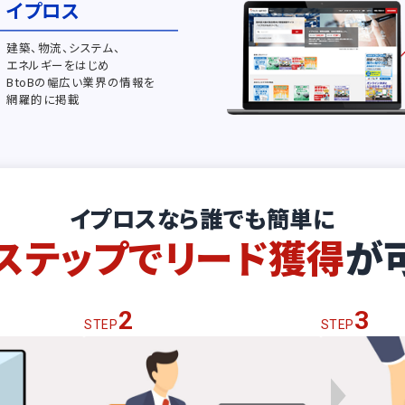
イプロス
建築、物流、システム、
エネルギーをはじめ
BtoBの幅広い業界の情報を
網羅的に掲載
イプロスなら誰でも簡単に
ステップでリード獲得
が
2
3
STEP
STEP