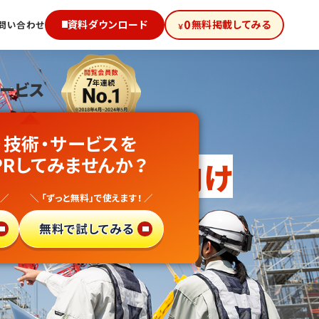
0
資料ダウンロード
無料掲載してみる
問い合わせ
￥
サービス
級!
・技術・サービスを
整備・
建設業
PRしてみませんか？
向け
 ／
＼ 「ずっと無料」で使えます！ ／
得サイト
で
無料で試してみる