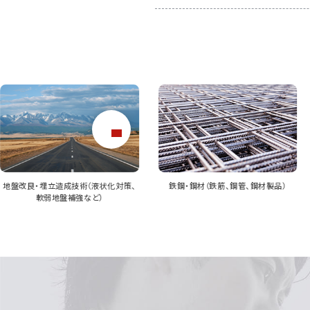
鉄鋼・鋼材（鉄筋、鋼管、鋼材製品）
港湾・浚渫・護岸工事サービス（航路確
保、防波堤・埠頭整備など）