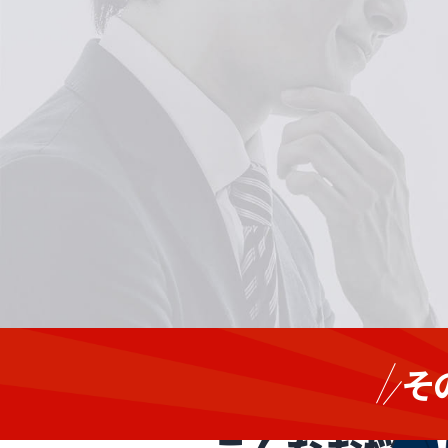
業務
ゼ
の進
そ
行管
ネ
インフラ整備・
理や
コ
協力
ン・
会社