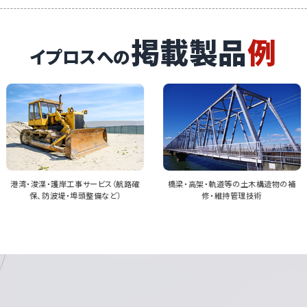
掲載製品
例
イプロスへの
橋梁・高架・軌道等の土木構造物の補
上下水道・処理施設向け機械・配管・制
修・維持管理技術
御システム