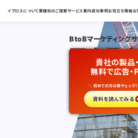
イプロスについて
業種別のご提案
サービス案内
成功事例
お役立ち情報
お
BtoBマーケティング
国内最大
貴社の製品
インフラ
無料で広告・
＼ 初めての方は要チェック！
リード獲
資料を読んでみる