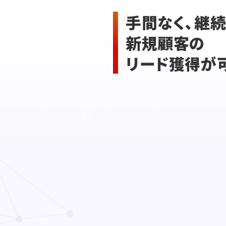
ど
のタ
手間なく、継
ー
ゲッ
新規顧客の
トに
製
リード獲得が
品・
サ
ー
ビス
をP
Rし
たい