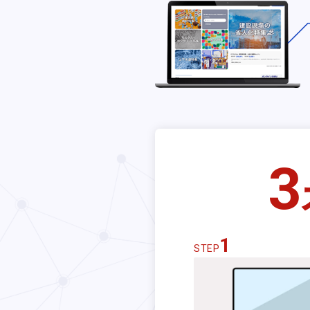
3
1
STEP