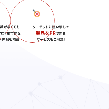
識がなくても
ターゲットに狙い撃ちで
製品をPR
して利用可能な
できる
ト体制を構築!
サービスもご用意!