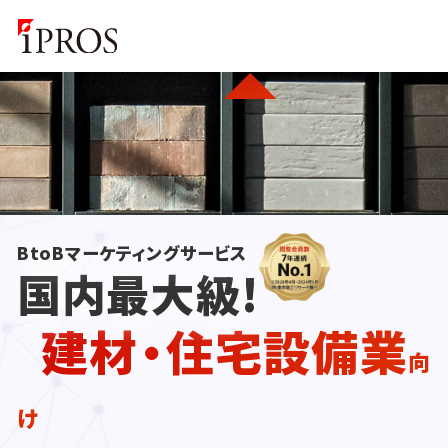
BtoBマーケティングサービス
国内最大級!
建材・住宅設備業
向
け