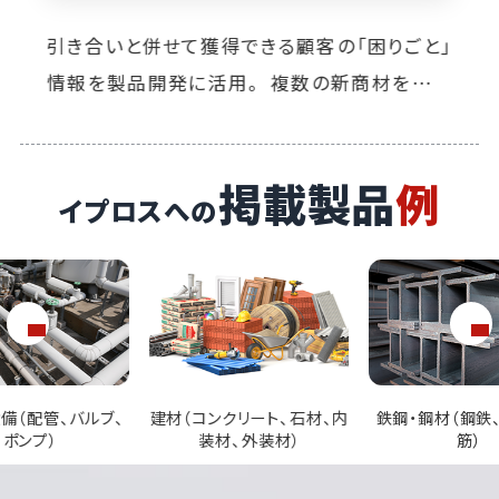
現場の困りごと情報を収集。縁もゆかりもない
人と接点を作れる優秀なプラットフォーム。
掲載製品
例
イプロスへの
ンクリート、石材、内
鉄鋼・鋼材（鋼鉄、鉄骨、鉄
ガラス（強化ガラ
材、外装材）
筋）
ラス、フィル