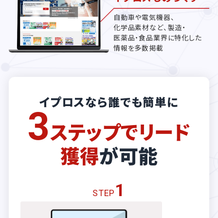
自動車や電気機器、
化学品素材など、製造・
医薬品・食品業界に特化した
情報を多数掲載
イプロスなら誰でも簡単に
3
ステップでリード
獲得
が可能
1
STEP