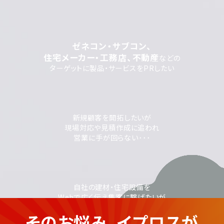
ゼネコン・サブコン、
住宅メーカー・工務店、不動産
などの
ターゲットに製品・サービスをPRしたい
新規顧客を開拓したいが
現場対応や見積作成に追われ
営業に手が回らない･･･
自社の建材・住宅設備を
Webで広く伝え集客に繋げたいが
ページ作成や配信の
そのお悩み、イプロスが
ノウハウがなく不安...