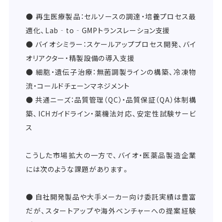
● 再生医療製品：セルソースの調達・培養プロセス最
適化、Lab‐to‐GMPトランスレーション支援
● バイオシミラー：スケールアッププロセス開発、バイ
オリアクター・精製設備の導入支援
● 細胞・遺伝子治療：無菌調製ラインの構築、冷凍物
流・コールドチェーンマネジメント
● 共通ニーズ：品質管理（QC）・品質保証（QA）体制構
築、ICHガイドライン・薬機法対応、安定性試験サービ
ス
こうした市場拡大の一方で、バイオ・医薬品製造企業
には次のような課題があります。
● 自社開発製品や大手メーカー向け委託実績は豊富
だが、スタートアップや海外ベンチャーへの提案経験