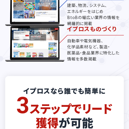
建築、物流、システム、
エネルギーをはじめ
BtoBの幅広い業界の情報を
網羅的に掲載
イプロスものづくり
自動車や電気機器、
化学品素材など、製造・
医薬品・食品業界に特化した
情報を多数掲載
イプロスなら誰でも簡単に
3
ステップでリード
獲得
が可能