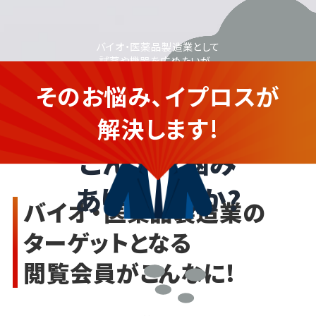
バイオ・医薬品製造業として
試薬や機器を広めたいが、
販促や集客に関する
そのお悩み、イプロスが
知識がなく不安...
バイオ・医薬品製造業の
企業さま
解決します!
こんなお悩み
ありませんか?
バイオ・医薬品製造業の
ターゲットとなる
閲覧会員がこんなに!