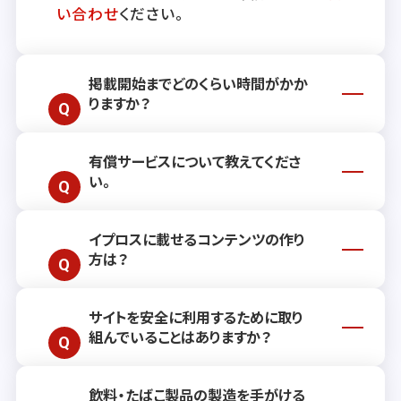
い合わせ
ください。
掲載開始までどのくらい時間がかか
りますか？
有償サービスについて教えてくださ
通常、掲載開始までには約2週間ほどお時
い。
間をいただいております。ただし、お客さ
まのご要望や状況により前後する場合もご
ざいますので、詳しくはお気軽に
お問い合
イプロスに載せるコンテンツの作り
有償サービスでは、リード獲得を継続的に
わせ
ください。
方は？
支援するプランや、単発でご利用いただけ
る各種広告メニューをご用意しておりま
す。お客さまのビジネスニーズに沿った最
サイトを安全に利用するために取り
効果的なコンテンツ作成のためのポイント
適なご提案・お見積もりをいたしますの
組んでいることはありますか？
や手法をまとめた記事
を公開しておりま
で、ぜひお問い合わせください。（リード獲
す。操作方法についてご不明点がござい
得プラン・広告メニューの詳細ページは
こ
ましたら
ヘルプサイト
をご覧いただくか、
お
ちら
）
飲料・たばこ製品の製造を手がける