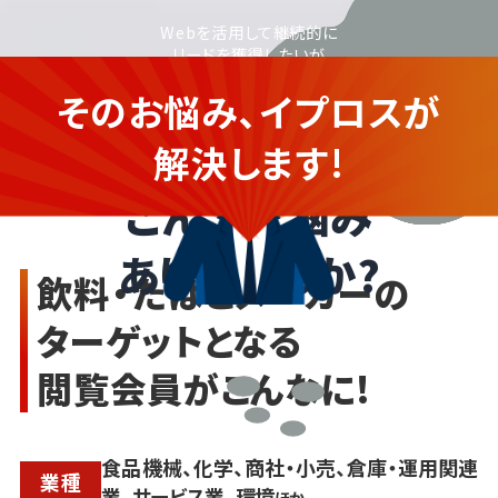
Webを活用して継続的に
リードを獲得したいが
広告配信やWeb集客のノウハウが
そのお悩み、イプロスが
足りず踏み出せない...
飲料・たばこメーカーの
企業さま
解決します!
こんなお悩み
ありませんか?
飲料・たばこメーカーの
ターゲットとなる
閲覧会員がこんなに!
食品機械、化学、商社・小売、倉庫・運用関連
業種
業、サービス業、
環境
ほか