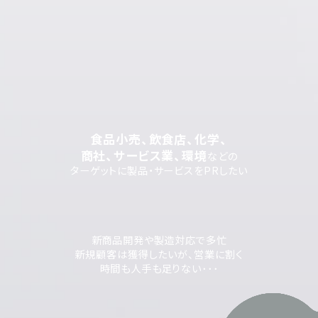
食品小売、飲食店、化学、
商社、サービス業、環境
などの
ターゲットに製品・サービスをPRしたい
新商品開発や製造対応で多忙
新規顧客は獲得したいが、営業に割く
時間も人手も足りない･･･