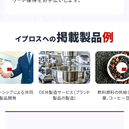
掲載製品
例
イプロスへの
造サービス（ブランド
飲料原料の供給（果汁、茶
パッケージング技
品の製造）
葉、コーヒー豆など）
ル、缶、パウチな