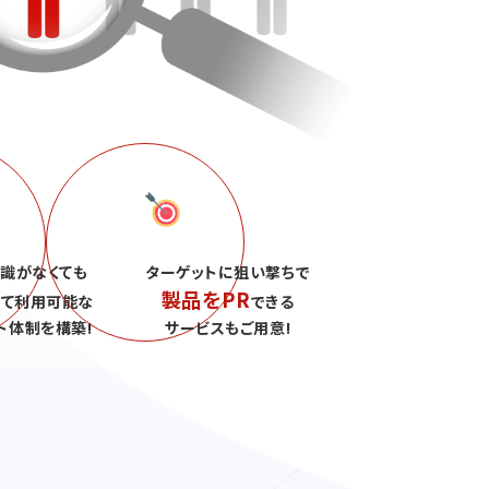
識がなくても
ターゲットに狙い撃ちで
製品をPR
して利用可能な
できる
ト体制を構築!
サービスもご用意!