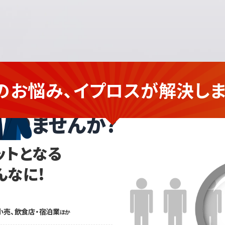
のお悩み、イプロスが
解決しま
企業さま
ありませんか?
ットとなる
んなに!
小売、飲食店・宿泊業
ほか