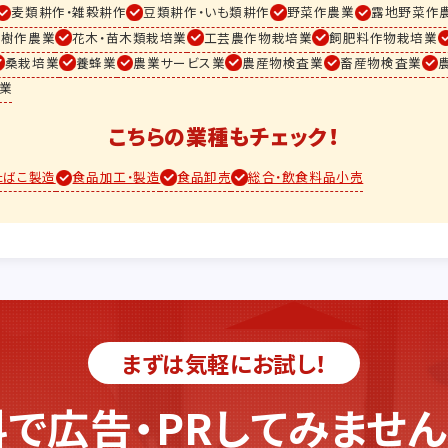
麦類耕作・雑穀耕作
豆類耕作・いも類耕作
野菜作農業
露地野菜作
果樹作農業
花木・苗木類栽培業
工芸農作物栽培業
飼肥料作物栽培業
桑栽培業
養蜂業
農業サービス業
農産物検査業
畜産物検査業
業
こちらの業種もチェック！
たばこ製造
食品加工・製造
食品卸売
総合・飲食料品小売
まずは気軽にお試し！
で広告・PR
してみません