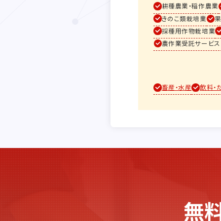
耕種農業・稲作農業
きのこ類栽培業
採種用作物栽培業
農作業受託サービス
畜産・水産
飲料・
無料