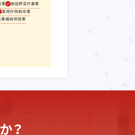
農業
施設野菜作農業
薬用作物栽培業
農業機械修理業
か？