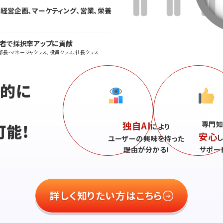
・経営企画、マーケティング、営業、栄養
職者で採択率アップに貢献
部長・マネージャクラス、 役員クラス、社長クラス
続的に
独自AI
専門知
可能!
により
安心
ユーザーの興味を持った
理由が分かる!
サポー
詳しく知りたい方はこちら