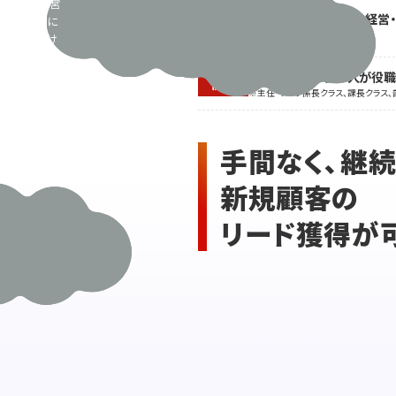
し、営
ど
購買、バイヤー、店長、経営
業に
の
職種
士・管理栄養士
かけ
ほか
ター
られ
ゲッ
る
閲覧会員の2人に1人が役
トに
役職
時間
※主任・チーフ係長クラス、課長クラス、
製
も予
品・
算も
サ
限ら
手間なく、継
ー
れて
ビス
い
新規顧客の
をP
る･･･
Rし
たい
リード獲得が