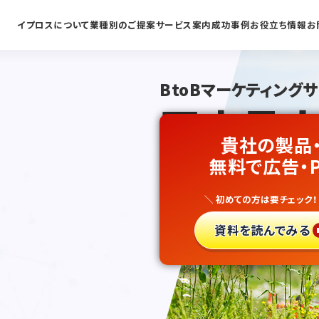
イプロスについて
業種別のご提案
サービス案内
成功事例
お役立ち情報
お
BtoBマーケティング
国内最大
貴社の製品
農業
無料で広告・
向け
＼ 初めての方は要チェック！
リード獲
資料を読んでみる