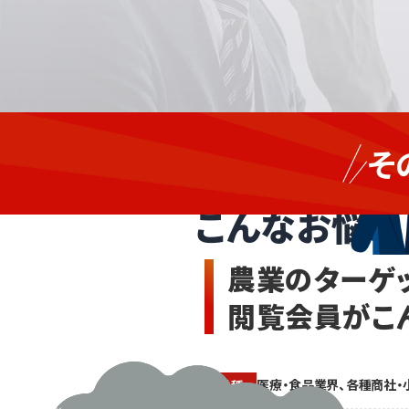
作業
食
や出
そ
荷対
品・
農業の
応で
医
忙し
療
こんなお悩み
いが
業
新た
界、
な販
農業のターゲ
路も
各
広げ
種
たい
閲覧会員がこ
商
と思
社・
って
小
い
る...。
売
医療・食品業界、各種商社・
業種
しか
な