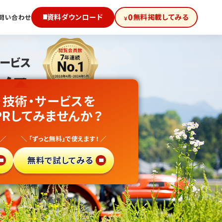
0
資料ダウンロード
無料掲載してみる
問い合わせ
￥
サービス
級!
・技術・サービスを
PRしてみませんか？
 ／
＼ 「ずっと無料」で使えます！ ／
得サイト
で
無料で試してみる