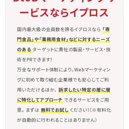
⑤ 販売価格の見直しルール策定
ービスならイプロス
原価が一定以上変動した場合に販売価格を見直す社
内ルールを定めておくことで、
国内最大級の会員数を誇るイプロスなら
「専
タイムラグなく収益性を保つことができます。
門食品」や「業務用食材」などに対するニーズ
のある
ターゲットに貴社の製品・サービス・技
術をPRできます！
万全なサポート体制により、Webマーケティン
グに初めて取り組む企業様でも安心してご利
用いただけるほか、
訴求したい特定の層に層
に特化してアプローチ
できるサービスをご用
意。まずは
無料でお試し
ください！（※有料化
が自動的に行われることはありません）