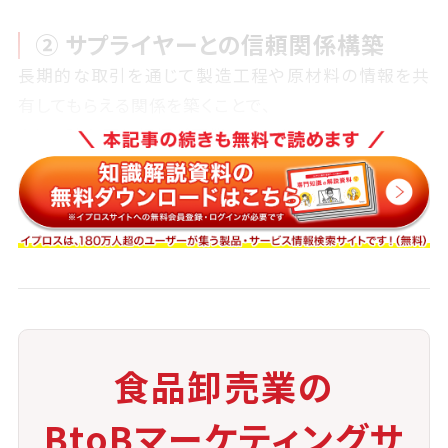
② サプライヤーとの信頼関係構築
長期的な取引を通じて製造工程や原材料の情報を共
有してもらえる関係を築くことで、
より正確な原価把握が可能になります。
③ 粗利分析ツールの導入
商品別・カテゴリ別の粗利率を可視化できるツールを
導入することで、
利益率が低下している商品を素早く特定できます。
④ コストシミュレーションの実施
原材料の高騰などの外的要因が発生した場合に、
食品卸売業の
価格転嫁
をどの範囲で許容するかの試算を行うこと
BtoBマーケティングサ
で、判断スピードが上がります。